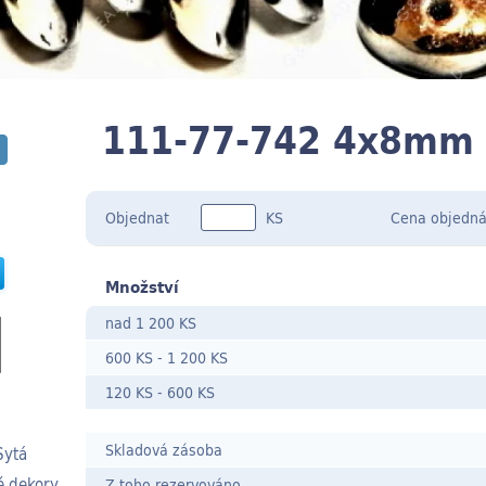
111-77-742 4x8mm
Objednat
KS
Cena
objedná
Množství
nad 1 200 KS
600 KS
-
1 200 KS
120 KS
- 600
KS
Skladová zásoba
Sytá
é dekory
Z toho rezervováno