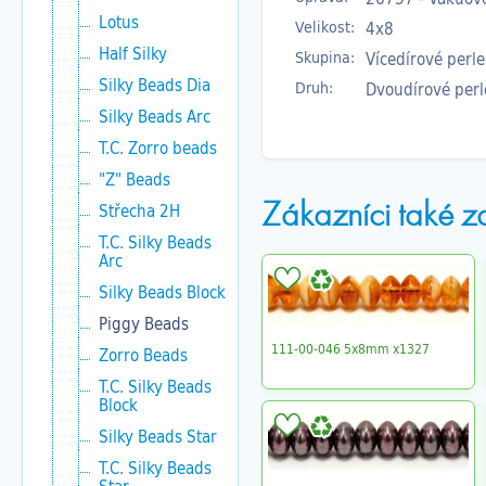
Lotus
Velikost:
4x8
Half Silky
Skupina:
Vícedírové perle
Silky Beads Dia
Druh:
Dvoudírové perl
Silky Beads Arc
T.C. Zorro beads
"Z" Beads
Zákazníci také z
Střecha 2H
T.C. Silky Beads
Arc
Silky Beads Block
Piggy Beads
111-00-046 5x8mm x1327
Zorro Beads
T.C. Silky Beads
Block
Silky Beads Star
T.C. Silky Beads