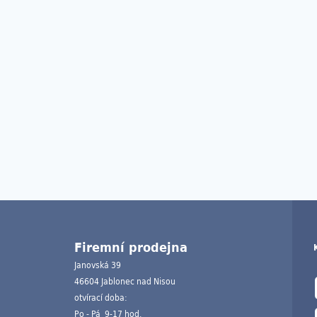
Firemní prodejna
Janovská 39
46604 Jablonec nad Nisou
otvírací doba:
Po - Pá 9-17 hod.