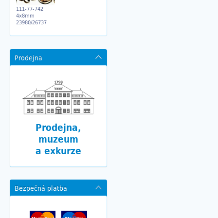
111-77-742
4x8mm
23980/26737
Prodejna
Prodejna,
muzeum
a exkurze
Bezpečná platba