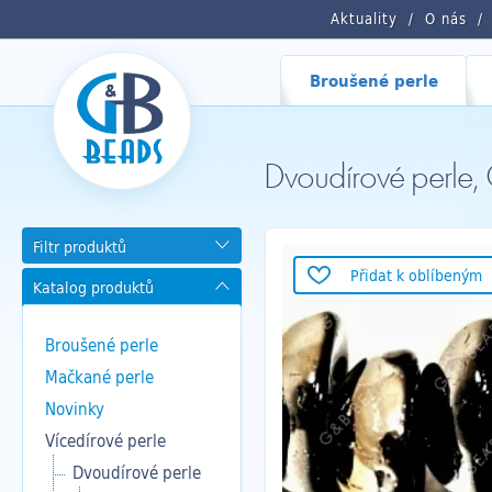
Aktuality
O nás
Broušené perle
Dvoudírové perl
Filtr produktů
Přidat k oblíbeným
Katalog produktů
Broušené perle
Mačkané perle
Novinky
Vícedírové perle
Dvoudírové perle