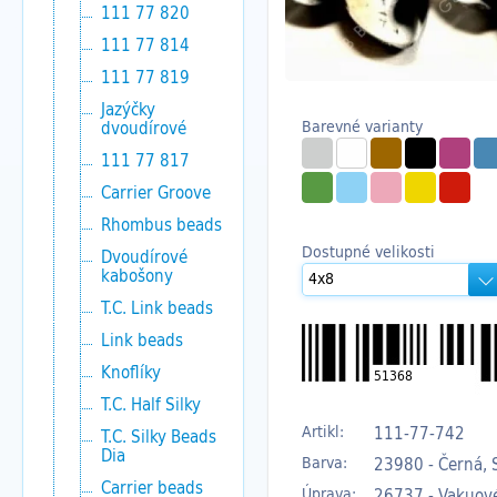
111 77 820
111 77 814
111 77 819
Jazýčky
Barevné varianty
dvoudírové
111 77 817
Carrier Groove
Rhombus beads
Dostupné velikosti
Dvoudírové
kabošony
T.C. Link beads
Link beads
Knoflíky
51368
T.C. Half Silky
Artikl:
111-77-742
T.C. Silky Beads
Dia
Barva:
23980 - Černá, 
Carrier beads
Úprava:
26737 - Vakuov