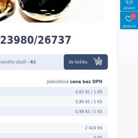
Uživatel
0
Oblíbené
 23980/26737
vaného zboží
-
Kč
do košíku
cena bez DPH
Jednotková
0,62 Kč
/
1 KS
0,80 Kč
/
1 KS
0,98 Kč
/
1 KS
2 424 KS
0 KS