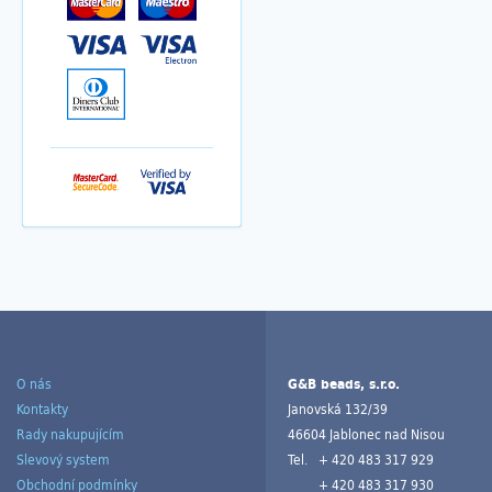
O nás
G&B beads, s.r.o.
Kontakty
Janovská 132/39
Rady nakupujícím
46604 Jablonec nad Nisou
Slevový system
Tel.
+ 420 483 317 929
Obchodní podmínky
+ 420 483 317 930