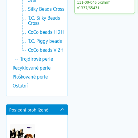
Star
111-00-046 5x8mm
x1337/65431
Silky Beads Cross
T.C. Silky Beads
Cross
CoCo beads H 2H
T.C. Piggy beads
CoCo beads V 2H
Trojdírové perle
Recyklované perle
Ploškované perle
Ostatní
Poslední prohlížené