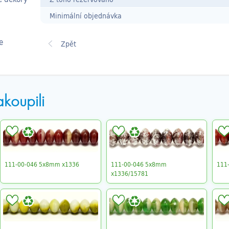
Minimální objednávka
e
akoupili
111-00-046 5x8mm x1336
111-00-046 5x8mm
111
x1336/15781