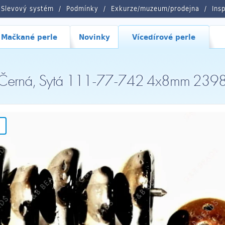
Slevový systém
Podmínky
Exkurze/muzeum/prodejna
Ins
Mačkané perle
Novinky
Vícedírové perle
e, Černá, Sytá 111-77-742 4x8mm 2