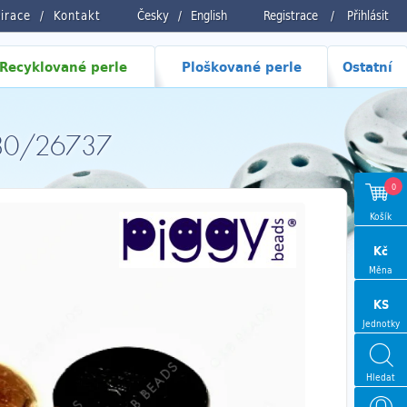
pirace
Kontakt
Česky
/
English
Registrace
/
Přihlásit
Recyklované perle
Ploškované perle
Ostatní
3980/26737
0
Košík
Kč
Měna
KS
Jednotky
Hledat