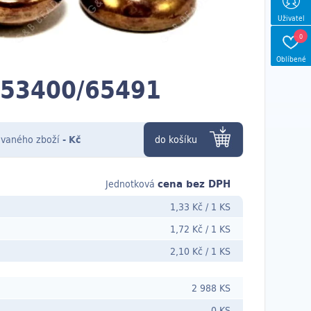
Uživatel
0
Oblíbené
 53400/65491
vaného zboží
-
Kč
do košíku
cena bez DPH
Jednotková
1,33 Kč
/
1 KS
1,72 Kč
/
1 KS
2,10 Kč
/
1 KS
2 988 KS
0 KS