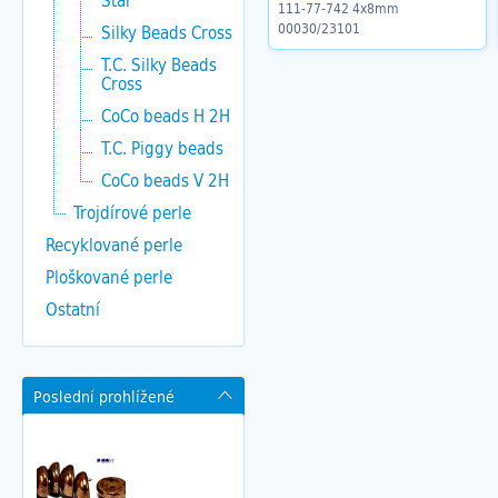
Star
111-77-742 4x8mm
00030/23101
Silky Beads Cross
T.C. Silky Beads
Cross
CoCo beads H 2H
T.C. Piggy beads
CoCo beads V 2H
Trojdírové perle
Recyklované perle
Ploškované perle
Ostatní
Poslední prohlížené