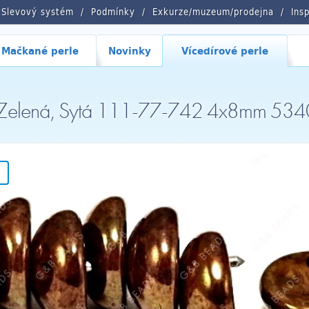
Slevový systém
Podmínky
Exkurze/muzeum/prodejna
Ins
Mačkané perle
Novinky
Vícedírové perle
e, Zelená, Sytá 111-77-742 4x8mm 5