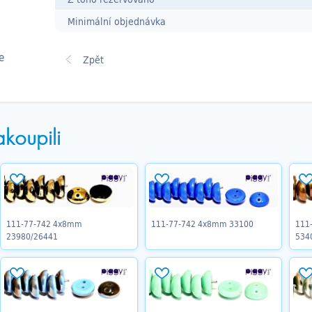
Minimální objednávka
e
akoupili
111-77-742 4x8mm
111-77-742 4x8mm 33100
111
23980/26441
534