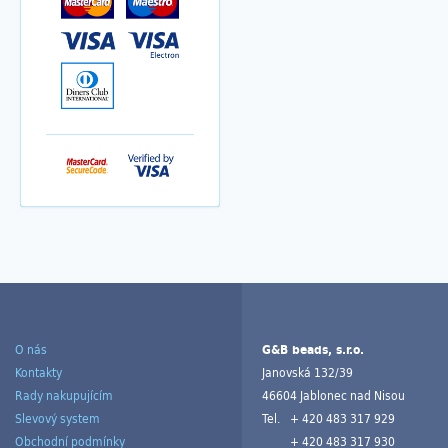
O nás
G&B beads, s.r.o.
Kontakty
Janovská 132/39
Rady nakupujícím
46604 Jablonec nad Nisou
Slevový system
Tel.
+ 420 483 317 929
Obchodní podmínky
+ 420 483 317 930