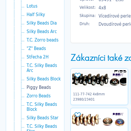
Lotus
Velikost:
4x8
Half Silky
Skupina:
Vícedírové perle
Silky Beads Dia
Druh:
Dvoudírové perl
Silky Beads Arc
T.C. Zorro beads
"Z" Beads
Zákazníci také z
Střecha 2H
T.C. Silky Beads
Arc
Silky Beads Block
Piggy Beads
111-77-742 4x8mm
Zorro Beads
23980/23401
T.C. Silky Beads
Block
Silky Beads Star
T.C. Silky Beads