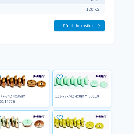
120 KS
Přejít do košíku
-77-742 4x8mm
111-77-742 4x8mm 63110
00/15726