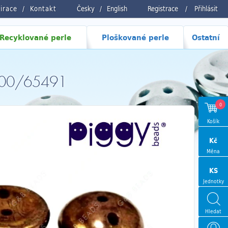
pirace
Kontakt
Česky
/
English
Registrace
/
Přihlásit
Recyklované perle
Ploškované perle
Ostatní
3400/65491
0
Košík
Kč
Měna
KS
Jednotky
Hledat