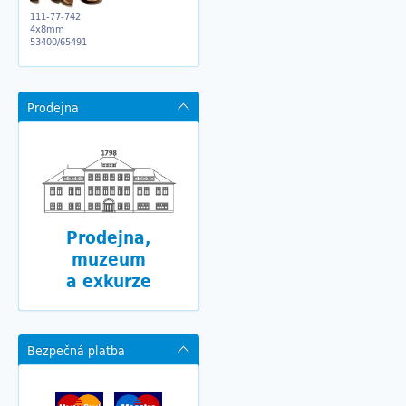
111-77-742
4x8mm
53400/65491
Prodejna
Prodejna,
muzeum
a exkurze
Bezpečná platba