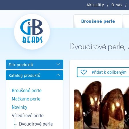
Aktuality
O nás
Broušené perle
Dvoudírové perl
Filtr produktů
Přidat k oblíbeným
Katalog produktů
Broušené perle
Mačkané perle
Novinky
Vícedírové perle
Dvoudírové perle