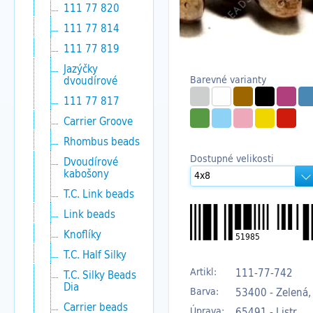
111 77 820
111 77 814
111 77 819
Jazýčky
Barevné varianty
dvoudírové
111 77 817
Carrier Groove
Rhombus beads
Dostupné velikosti
Dvoudírové
kabošony
T.C. Link beads
Link beads
Knoflíky
51985
T.C. Half Silky
Artikl:
111-77-742
T.C. Silky Beads
Dia
Barva:
53400 - Zelená,
Carrier beads
Úprava:
65491 - Listr