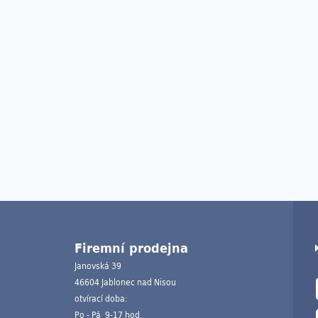
Firemní prodejna
Janovská 39
46604 Jablonec nad Nisou
otvírací doba:
Po - Pá 9-17 hod.