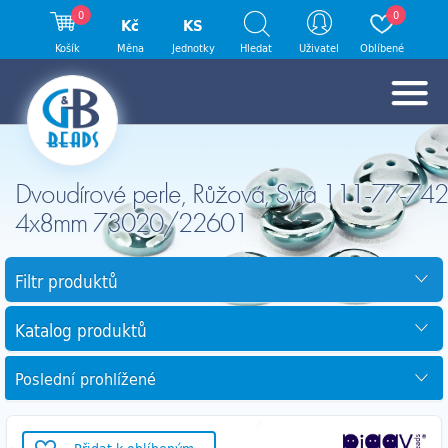
0
0
Kč
KS
Košík
Měna
Jednotky
Hledat
Uživatel
Oblíbené
Dvoudírové perle, Růžová, Sytá 111-77-742
4x8mm 73020/22601
Filtr produktů
Katalog produktů
Poslední prohlížené