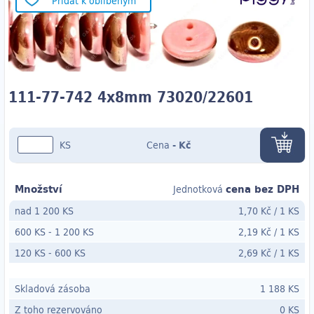
Přidat k oblíbeným
111-77-742 4x8mm 73020/22601
KS
Cena
-
Kč
Množství
cena bez DPH
Jednotková
nad 1 200 KS
1,70 Kč
/
1 KS
600 KS
-
1 200 KS
2,19 Kč
/
1 KS
120 KS
- 600
KS
2,69 Kč
/
1 KS
Skladová zásoba
1 188 KS
Z toho rezervováno
0 KS