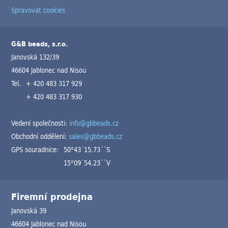
Spravovat cookies
G&B beads, s.r.o.
Janovská 132/39
46604 Jablonec nad Nisou
Tel.
+ 420 483 317 929
+ 420 483 317 930
Vedení společnosti:
info@gbbeads.cz
Obchodní oddělení:
sales@gbbeads.cz
GPS souradnice:
50°43´15.73´´S
15°09´54.23´´V
Firemní prodejna
Janovská 39
46604 Jablonec nad Nisou