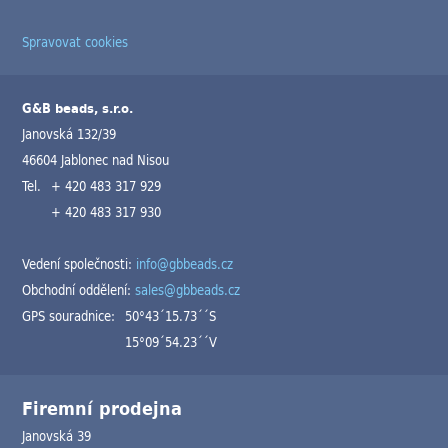
Spravovat cookies
G&B beads, s.r.o.
Janovská 132/39
46604 Jablonec nad Nisou
Tel.
+ 420 483 317 929
+ 420 483 317 930
Vedení společnosti:
info@gbbeads.cz
Obchodní oddělení:
sales@gbbeads.cz
GPS souradnice:
50°43´15.73´´S
15°09´54.23´´V
Firemní prodejna
Janovská 39