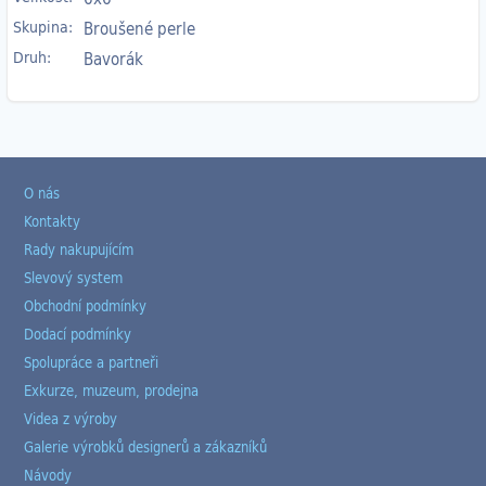
Skupina:
Broušené perle
Druh:
Bavorák
O nás
Kontakty
Rady nakupujícím
Slevový system
Obchodní podmínky
Dodací podmínky
Spolupráce a partneři
Exkurze, muzeum, prodejna
Videa z výroby
Galerie výrobků designerů a zákazníků
Návody