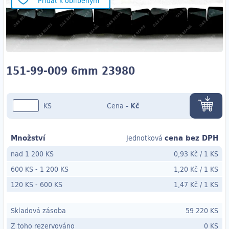
Přidat k oblíbeným
151-99-009 6mm 23980
KS
Cena
-
Kč
Množství
cena bez DPH
Jednotková
nad 1 200 KS
0,93 Kč
/
1 KS
600 KS
-
1 200 KS
1,20 Kč
/
1 KS
120 KS
- 600
KS
1,47 Kč
/
1 KS
Skladová zásoba
59 220 KS
Z toho rezervováno
0 KS