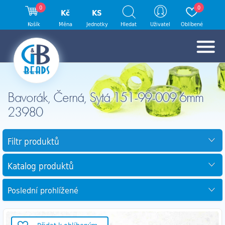
0
0
Kč
KS
Košík
Měna
Jednotky
Hledat
Uživatel
Oblíbené
Bavorák, Černá, Sytá 151-99-009 6mm
23980
Filtr produktů
Katalog produktů
Poslední prohlížené