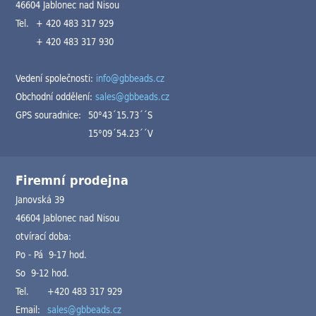
46604 Jablonec nad Nisou
Tel.
+ 420 483 317 929
+ 420 483 317 930
Vedení společnosti:
info@gbbeads.cz
Obchodní oddělení:
sales@gbbeads.cz
GPS souradnice:
50°43´15.73´´S
15°09´54.23´´V
Firemní prodejna
Janovská 39
46604 Jablonec nad Nisou
otvírací doba:
Po - Pá 9-17 hod.
So 9-12 hod.
Tel.
+420 483 317 929
Email:
sales@gbbeads.cz