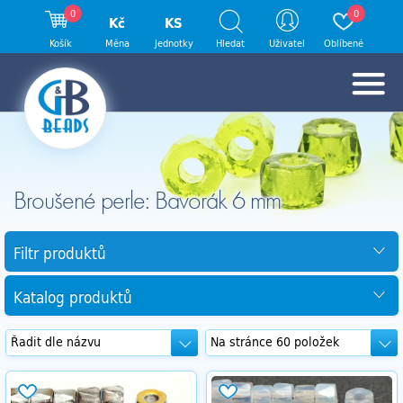
0
0
Kč
KS
Košík
Měna
Jednotky
Hledat
Uživatel
Oblíbené
Broušené perle: Bavorák 6 mm
Filtr produktů
Katalog produktů