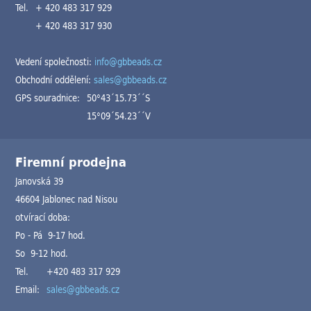
Tel.
+ 420 483 317 929
+ 420 483 317 930
Vedení společnosti:
info@gbbeads.cz
Obchodní oddělení:
sales@gbbeads.cz
GPS souradnice:
50°43´15.73´´S
15°09´54.23´´V
Firemní prodejna
Janovská 39
46604 Jablonec nad Nisou
otvírací doba:
Po - Pá 9-17 hod.
So 9-12 hod.
Tel.
+420 483 317 929
Email:
sales@gbbeads.cz