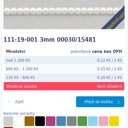
Nedostupn
111-19-001 3mm 00030/15481
Množství
cena bez DPH
Jednotková
nad 1 200 KS
0,12 Kč
/
1 KS
600 KS
-
1 200 KS
0,15 Kč
/
1 KS
120 KS
- 600
KS
0,18 Kč
/
1 KS
Skladová zásoba
Není skladem
Přejít do košíku
Barevné varianty