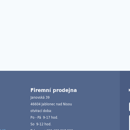
Firemní prodejna
Janovská 39
46604 Jablonec nad Nisou
otvírací doba:
Po - Pá 9-17 hod.
So 9-12 hod.
.cz