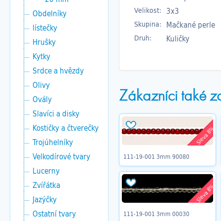
Velikost:
3x3
Obdelníky
Skupina:
Mačkané perle
lístečky
Druh:
Kuličky
Hrušky
Kytky
Srdce a hvězdy
Olivy
Zákazníci také z
Ovály
Slavíci a disky
Kostičky a čtverečky
Sleva 8%
Trojúhelníky
Velkodírové tvary
111-19-001 3mm 90080
Lucerny
Zvířátka
Sleva 8%
Jazýčky
Ostatní tvary
111-19-001 3mm 00030