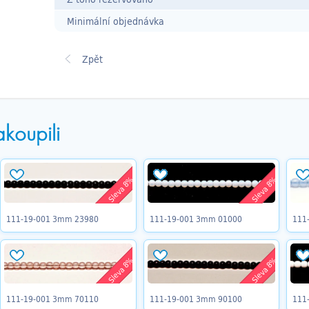
Minimální objednávka
akoupili
Sleva 8%
Sleva 8%
111-19-001 3mm 23980
111-19-001 3mm 01000
111
Sleva 8%
Sleva 8%
111-19-001 3mm 70110
111-19-001 3mm 90100
111