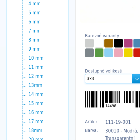
4 mm
5 mm
6 mm
7 mm
Barevné varianty
8 mm
9 mm
10 mm
11 mm
Dostupné velikosti
12 mm
13mm
14 mm
15 mm
14498
16 mm
17 mm
Artikl:
111-19-001
18mm
Barva:
30010 - Modrá,
Transparentní
20 mm