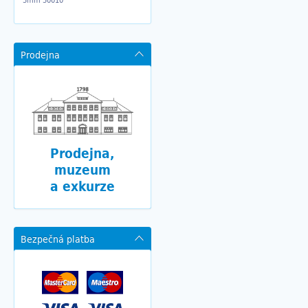
3mm 30010
Prodejna
Prodejna,
muzeum
a exkurze
Bezpečná platba