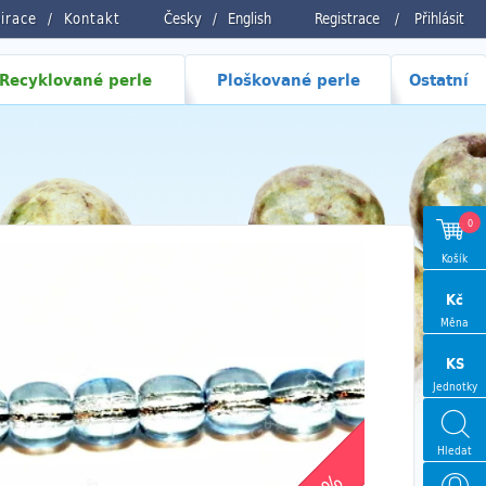
pirace
Kontakt
Česky
/
English
Registrace
/
Přihlásit
Recyklované perle
Ploškované perle
Ostatní
0
Košík
Kč
Měna
KS
Jednotky
Hledat