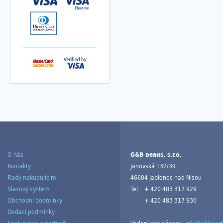
O nás
G&B beads, s.r.o.
Kontakty
Janovská 132/39
Rady nakupujícím
46604 Jablonec nad Nisou
Slevový system
Tel.
+ 420 483 317 929
Obchodní podmínky
+ 420 483 317 930
Dodací podmínky
Spolupráce a partneři
Vedení společnosti:
info@gbbeads