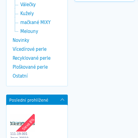
Válečky
Kužely
mačkané MIXY
Melouny
Novinky
Vícedírové perle
Recyklované perle
Ploškované perle
Ostatní
Poslední prohlížené
Sleva 8%
111-19-001