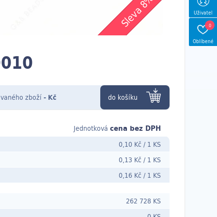
Sleva 8%
Uživatel
0
Oblíbené
0010
vaného zboží
-
Kč
do košíku
cena bez DPH
Jednotková
0,10 Kč
/
1 KS
0,13 Kč
/
1 KS
0,16 Kč
/
1 KS
262 728 KS
0 KS