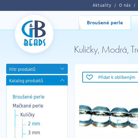
Aktuality
O nás
Broušené perle
Kuličky, Modrá, 
Filtr produktů
Přidat k oblíbeným
Katalog produktů
Broušené perle
Mačkané perle
Kuličky
2 mm
3 mm