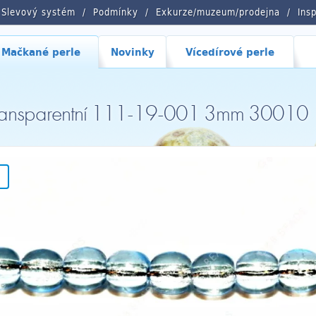
Slevový systém
Podmínky
Exkurze/muzeum/prodejna
Ins
Mačkané perle
Novinky
Vícedírové perle
Transparentní 111-19-001 3mm 30010