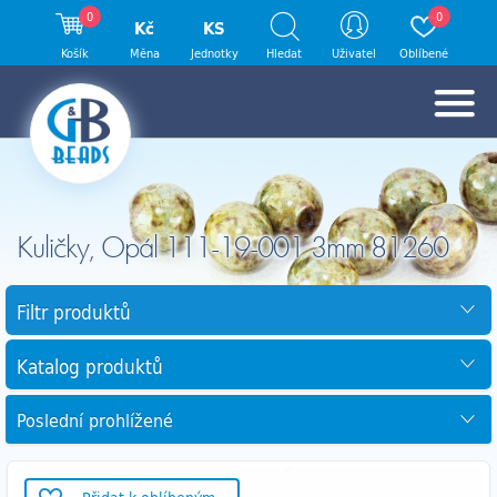
0
0
Kč
KS
Košík
Měna
Jednotky
Hledat
Uživatel
Oblíbené
Kuličky, Opál 111-19-001 3mm 81260
Filtr produktů
Katalog produktů
Poslední prohlížené