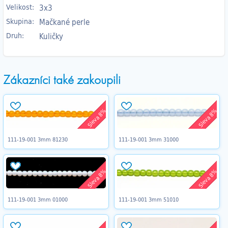
Velikost:
3x3
Skupina:
Mačkané perle
Druh:
Kuličky
Zákazníci také zakoupili
Sleva 8%
Sleva 8%
111-19-001 3mm 81230
111-19-001 3mm 31000
Sleva 8%
Sleva 8%
111-19-001 3mm 01000
111-19-001 3mm 51010