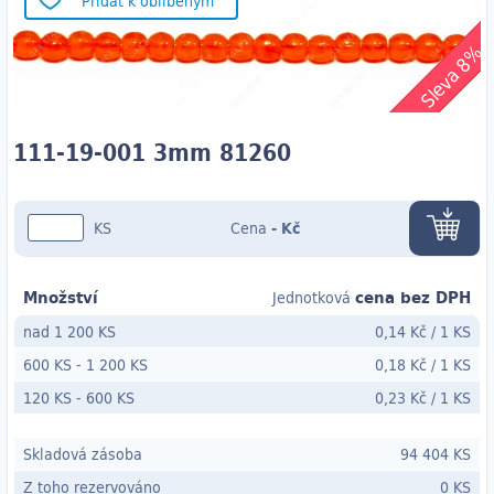
Přidat k oblíbeným
Sleva 8%
111-19-001 3mm 81260
KS
Cena
-
Kč
Množství
cena bez DPH
Jednotková
nad 1 200 KS
0,14 Kč
/
1 KS
600 KS
-
1 200 KS
0,18 Kč
/
1 KS
120 KS
- 600
KS
0,23 Kč
/
1 KS
Skladová zásoba
94 404 KS
Z toho rezervováno
0 KS