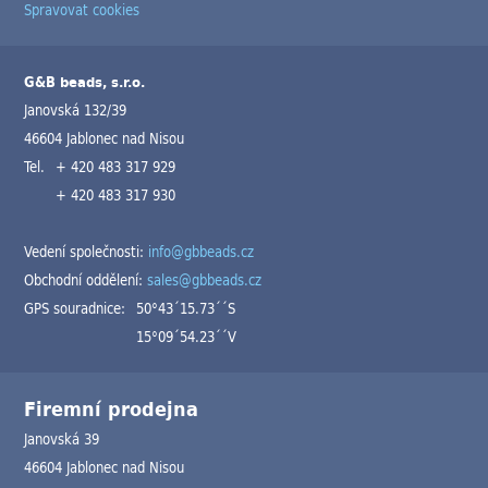
Spravovat cookies
G&B beads, s.r.o.
Janovská 132/39
46604 Jablonec nad Nisou
Tel.
+ 420 483 317 929
+ 420 483 317 930
Vedení společnosti:
info@gbbeads.cz
Obchodní oddělení:
sales@gbbeads.cz
GPS souradnice:
50°43´15.73´´S
15°09´54.23´´V
Firemní prodejna
Janovská 39
46604 Jablonec nad Nisou