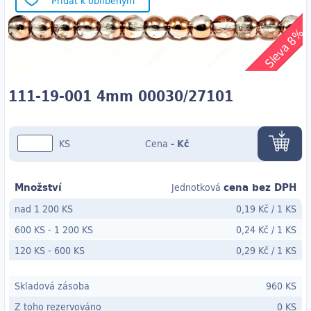
Přidat k oblíbeným
Sleva 8%
111-19-001 4mm 00030/27101
KS
Cena
-
Kč
Množství
cena bez DPH
Jednotková
nad 1 200 KS
0,19 Kč
/
1 KS
600 KS
-
1 200 KS
0,24 Kč
/
1 KS
120 KS
- 600
KS
0,29 Kč
/
1 KS
Skladová zásoba
960 KS
Z toho rezervováno
0 KS