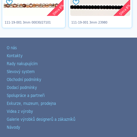
Sleva 8%
Sleva 8%
111-19-001 3mm 00030/27101
111-19-001 3mm 23980
O nás
Kontakty
Rady nakupujícím
Slevový system
Obchodní podmínky
Dodací podmínky
Spolupráce a partneři
Exkurze, muzeum, prodejna
Videa z výroby
Galerie výrobků designerů a zákazníků
Návody