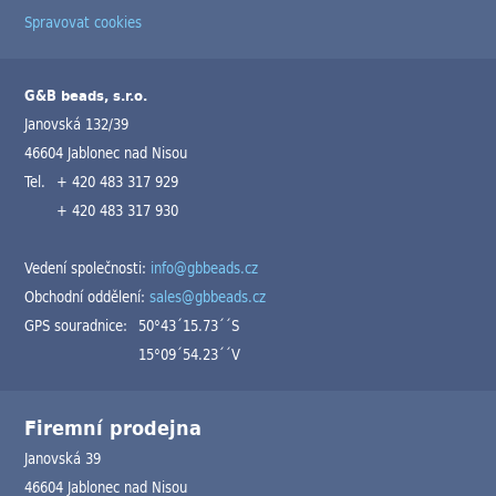
Spravovat cookies
G&B beads, s.r.o.
Janovská 132/39
46604 Jablonec nad Nisou
Tel.
+ 420 483 317 929
+ 420 483 317 930
Vedení společnosti:
info@gbbeads.cz
Obchodní oddělení:
sales@gbbeads.cz
GPS souradnice:
50°43´15.73´´S
15°09´54.23´´V
Firemní prodejna
Janovská 39
46604 Jablonec nad Nisou