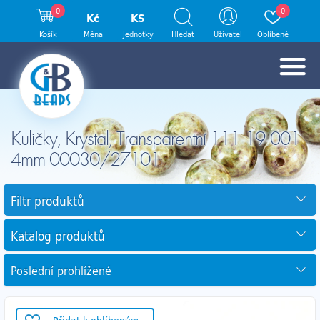
0
0
Kč
KS
Košík
Měna
Jednotky
Hledat
Uživatel
Oblíbené
Kuličky, Krystal, Transparentní 111-19-001
4mm 00030/27101
Filtr produktů
Katalog produktů
Poslední prohlížené