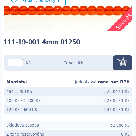
Přidat k oblíbeným
Sleva 8%
111-19-001 4mm 81250
KS
Cena
-
Kč
Množství
cena bez DPH
Jednotková
nad 1 200 KS
0,23 Kč
/
1 KS
600 KS
-
1 200 KS
0,29 Kč
/
1 KS
120 KS
- 600
KS
0,36 Kč
/
1 KS
Skladová zásoba
62 088 KS
Z toho rezervováno
0 KS