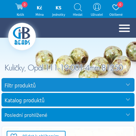
0
0
Kč
KS
Košík
Měna
Jednotky
Hledat
Uživatel
Oblíbené
Kuličky, Opál 111-19-001 4mm 81250
Filtr produktů
Katalog produktů
Poslední prohlížené