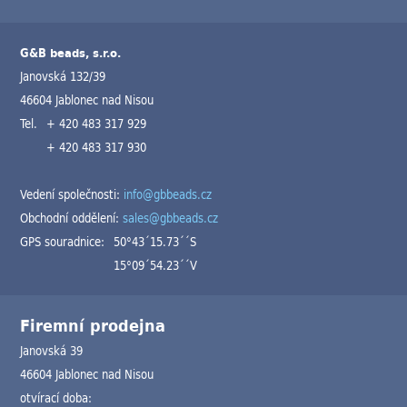
G&B beads, s.r.o.
Janovská 132/39
46604 Jablonec nad Nisou
Tel.
+ 420 483 317 929
+ 420 483 317 930
Vedení společnosti:
info@gbbeads.cz
Obchodní oddělení:
sales@gbbeads.cz
GPS souradnice:
50°43´15.73´´S
15°09´54.23´´V
Firemní prodejna
Janovská 39
46604 Jablonec nad Nisou
otvírací doba: