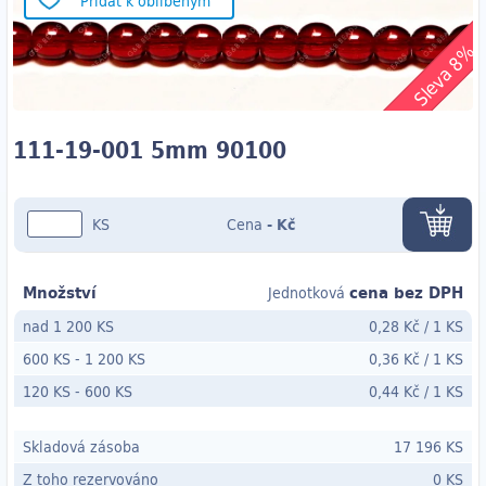
Přidat k oblíbeným
Sleva 8%
111-19-001 5mm 90100
KS
Cena
-
Kč
Množství
cena bez DPH
Jednotková
nad 1 200 KS
0,28 Kč
/
1 KS
600 KS
-
1 200 KS
0,36 Kč
/
1 KS
120 KS
- 600
KS
0,44 Kč
/
1 KS
Skladová zásoba
17 196 KS
Z toho rezervováno
0 KS