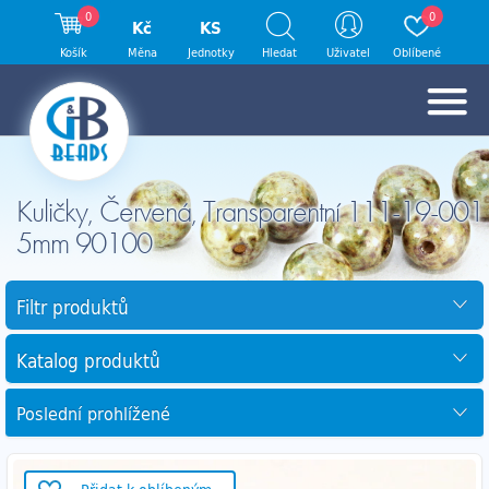
0
0
Kč
KS
Košík
Měna
Jednotky
Hledat
Uživatel
Oblíbené
Kuličky, Červená, Transparentní 111-19-001
5mm 90100
Filtr produktů
Katalog produktů
Poslední prohlížené