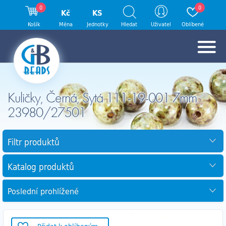
0
0
Kč
KS
Košík
Měna
Jednotky
Hledat
Uživatel
Oblíbené
Kuličky, Černá, Sytá 111-19-001 7mm
23980/27501
Filtr produktů
Katalog produktů
Poslední prohlížené