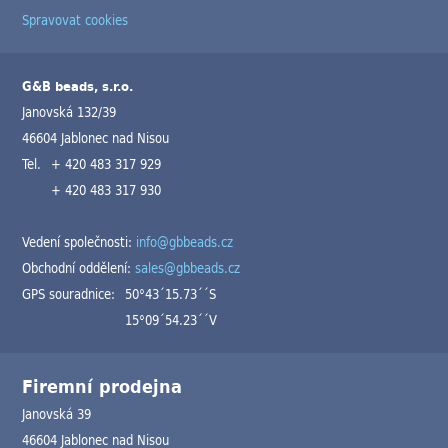
Spravovat cookies
G&B beads, s.r.o.
Janovská 132/39
46604 Jablonec nad Nisou
Tel.
+ 420 483 317 929
+ 420 483 317 930
Vedení společnosti:
info@gbbeads.cz
Obchodní oddělení:
sales@gbbeads.cz
GPS souradnice:
50°43´15.73´´S
15°09´54.23´´V
Firemní prodejna
Janovská 39
46604 Jablonec nad Nisou