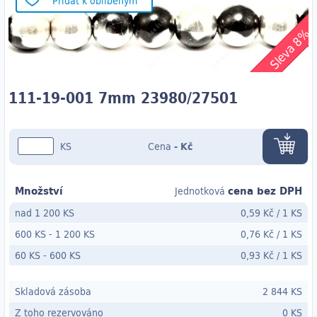
Přidat k oblíbeným
Sleva 8%
111-19-001 7mm 23980/27501
KS
Cena
-
Kč
Množství
cena bez DPH
Jednotková
nad 1 200 KS
0,59 Kč
/
1 KS
600 KS
-
1 200 KS
0,76 Kč
/
1 KS
60 KS
- 600
KS
0,93 Kč
/
1 KS
Skladová zásoba
2 844 KS
Z toho rezervováno
0 KS