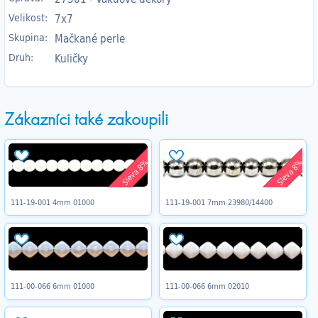
Velikost:
7x7
Skupina:
Mačkané perle
Druh:
Kuličky
Zákazníci také zakoupili
Sleva 8%
Sleva 8%
111-19-001 4mm 01000
111-19-001 7mm 23980/14400
111-00-066 6mm 01000
111-00-066 6mm 02010