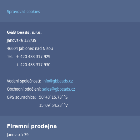
Spravovat cookies
G&B beads, s.r.o.
Janovská 132/39
46604 Jablonec nad Nisou
Tel.
+ 420 483 317 929
+ 420 483 317 930
Vedení společnosti:
info@gbbeads.cz
Obchodní oddělení:
sales@gbbeads.cz
GPS souradnice:
50°43´15.73´´S
15°09´54.23´´V
Firemní prodejna
Janovská 39