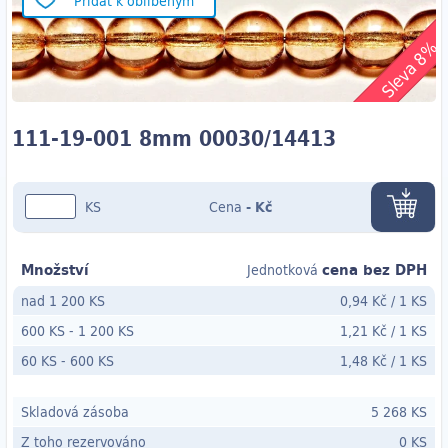
Přidat k oblíbeným
Sleva 8%
111-19-001 8mm 00030/14413
KS
Cena
-
Kč
Množství
cena bez DPH
Jednotková
nad 1 200 KS
0,94 Kč
/
1 KS
600 KS
-
1 200 KS
1,21 Kč
/
1 KS
60 KS
- 600
KS
1,48 Kč
/
1 KS
Skladová zásoba
5 268 KS
Z toho rezervováno
0 KS