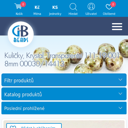
0
0
Kč
KS
Košík
Měna
Jednotky
Hledat
Uživatel
Oblíbené
Kuličky, Krystal, Transparentní 111-19-001
8mm 00030/14413
Filtr produktů
Katalog produktů
Poslední prohlížené