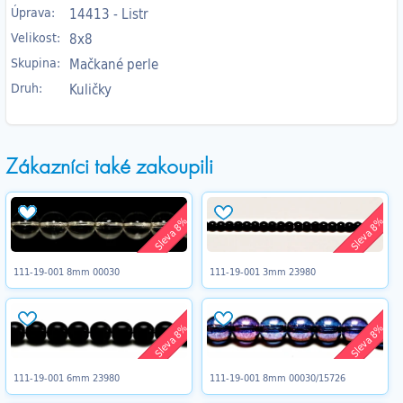
Úprava:
14413 - Listr
Velikost:
8x8
Skupina:
Mačkané perle
Druh:
Kuličky
Zákazníci také zakoupili
Sleva 8%
Sleva 8%
111-19-001 8mm 00030
111-19-001 3mm 23980
Sleva 8%
Sleva 8%
111-19-001 6mm 23980
111-19-001 8mm 00030/15726