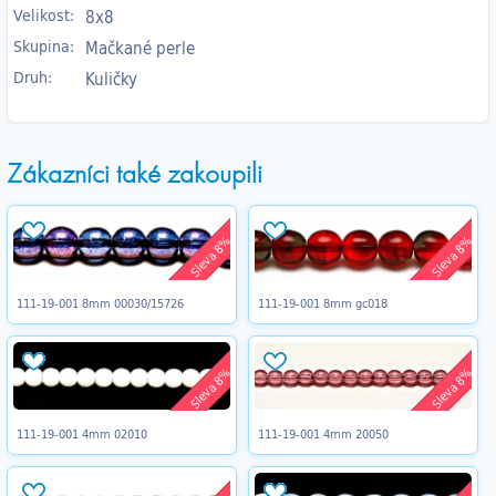
Velikost:
8x8
Skupina:
Mačkané perle
Druh:
Kuličky
Zákazníci také zakoupili
Sleva 8%
Sleva 8%
111-19-001 8mm 00030/15726
111-19-001 8mm gc018
Sleva 8%
Sleva 8%
111-19-001 4mm 02010
111-19-001 4mm 20050