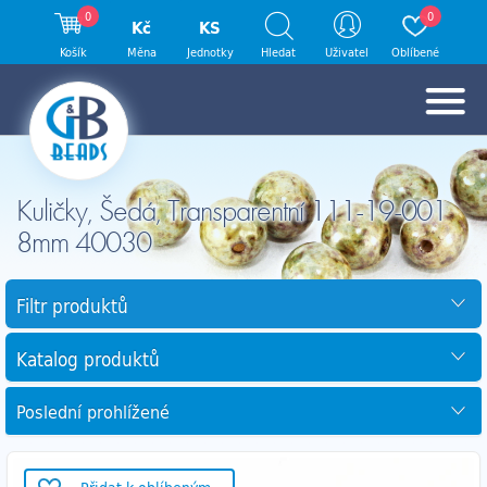
0
0
Kč
KS
Košík
Měna
Jednotky
Hledat
Uživatel
Oblíbené
Kuličky, Šedá, Transparentní 111-19-001
8mm 40030
Filtr produktů
Katalog produktů
Poslední prohlížené