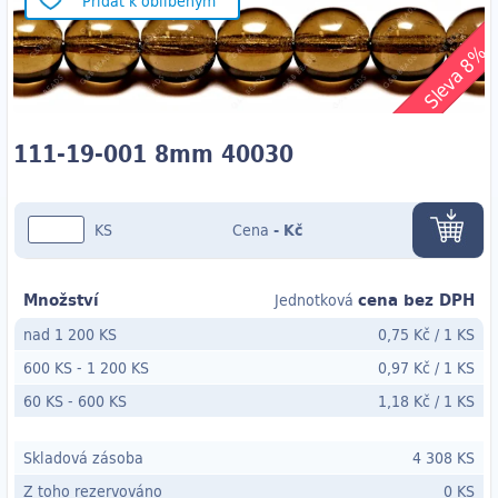
Přidat k oblíbeným
Sleva 8%
111-19-001 8mm 40030
KS
Cena
-
Kč
Množství
cena bez DPH
Jednotková
nad 1 200 KS
0,75 Kč
/
1 KS
600 KS
-
1 200 KS
0,97 Kč
/
1 KS
60 KS
- 600
KS
1,18 Kč
/
1 KS
Skladová zásoba
4 308 KS
Z toho rezervováno
0 KS