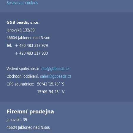
Spravovat cookies
G&B beads, s.r.o.
Janovská 132/39
46604 Jablonec nad Nisou
Tel.
+ 420 483 317 929
+ 420 483 317 930
Vedení společnosti:
info@gbbeads.cz
Obchodní oddělení:
sales@gbbeads.cz
GPS souradnice:
50°43´15.73´´S
15°09´54.23´´V
Firemní prodejna
Janovská 39
46604 Jablonec nad Nisou