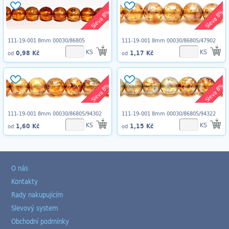
Sleva 8%
Sleva 8%
111-19-001 8mm 00030/86805
111-19-001 8mm 00030/86805/47902
KS
KS
0,98 Kč
1,17 Kč
od
od
Sleva 8%
Sleva 8%
111-19-001 8mm 00030/86805/94302
111-19-001 8mm 00030/86805/94322
KS
KS
1,60 Kč
1,15 Kč
od
od
O nás
Kontakty
Rady nakupujícím
Slevový system
Obchodní podmínky