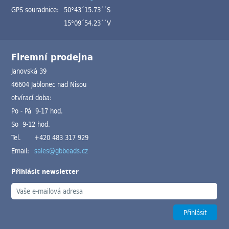
GPS souradnice:
50°43´15.73´´S
15°09´54.23´´V
Firemní prodejna
Janovská 39
46604 Jablonec nad Nisou
otvírací doba:
Po - Pá 9-17 hod.
So 9-12 hod.
Tel.
+420 483 317 929
Email:
sales@gbbeads.cz
Přihlásit newsletter