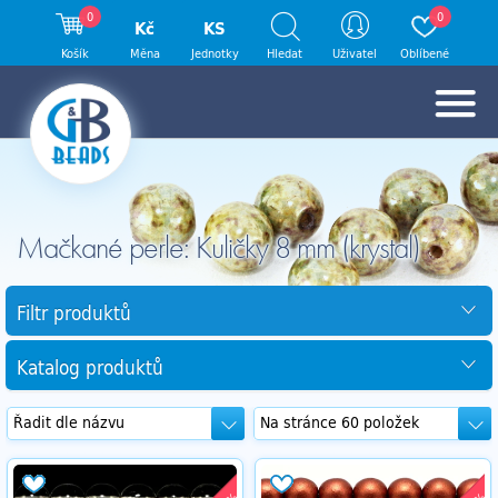
0
0
Kč
KS
Košík
Měna
Jednotky
Hledat
Uživatel
Oblíbené
Mačkané perle: Kuličky 8 mm (krystal)
Filtr produktů
Katalog produktů