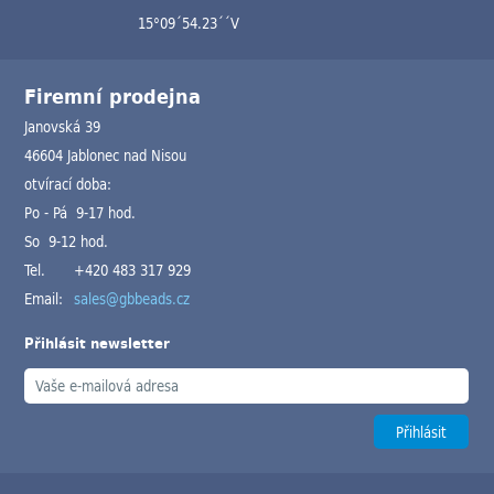
15°09´54.23´´V
Firemní prodejna
Janovská 39
46604 Jablonec nad Nisou
otvírací doba:
Po - Pá 9-17 hod.
So 9-12 hod.
Tel.
+420 483 317 929
Email:
sales@gbbeads.cz
Přihlásit newsletter