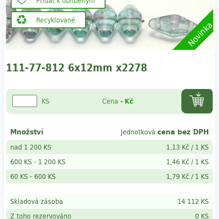
Přidat k oblíbeným
Recyklované
Novinka
111-77-812 6x12mm x2278
KS
Cena
-
Kč
Množství
cena bez DPH
Jednotková
nad 1 200 KS
1,13 Kč
/
1 KS
600 KS
-
1 200 KS
1,46 Kč
/
1 KS
60 KS
- 600
KS
1,79 Kč
/
1 KS
Skladová zásoba
14 112 KS
Z toho rezervováno
0 KS