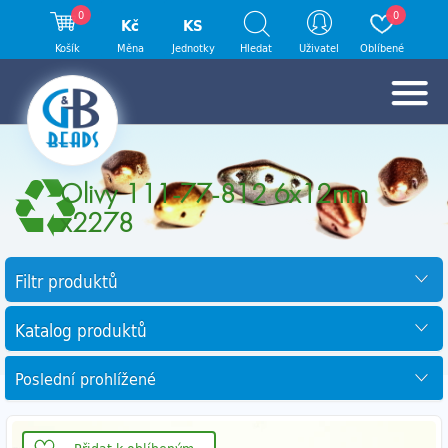
0
0
Kč
KS
Košík
Měna
Jednotky
Hledat
Uživatel
Oblíbené
Olivy 111-77-812 6x12mm
x2278
Filtr produktů
Katalog produktů
Poslední prohlížené