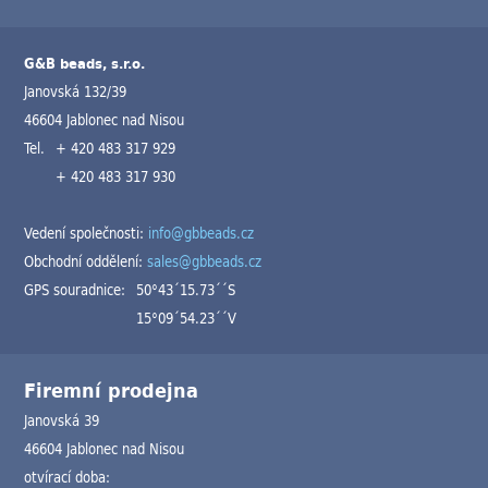
G&B beads, s.r.o.
Janovská 132/39
46604 Jablonec nad Nisou
Tel.
+ 420 483 317 929
+ 420 483 317 930
Vedení společnosti:
info@gbbeads.cz
Obchodní oddělení:
sales@gbbeads.cz
GPS souradnice:
50°43´15.73´´S
15°09´54.23´´V
Firemní prodejna
Janovská 39
46604 Jablonec nad Nisou
otvírací doba: