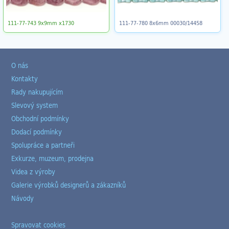
111-77-743 9x9mm x1730
111-77-780 8x6mm 00030/14458
O nás
Kontakty
Rady nakupujícím
Slevový system
Obchodní podmínky
Dodací podmínky
Spolupráce a partneři
Exkurze, muzeum, prodejna
Videa z výroby
Galerie výrobků designerů a zákazníků
Návody
Spravovat cookies