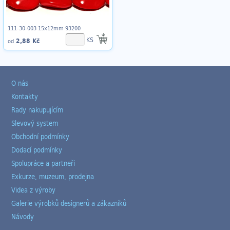
111-30-003 15x12mm 93200
KS
2,88 Kč
od
O nás
Kontakty
Rady nakupujícím
Slevový system
Obchodní podmínky
Dodací podmínky
Spolupráce a partneři
Exkurze, muzeum, prodejna
Videa z výroby
Galerie výrobků designerů a zákazníků
Návody