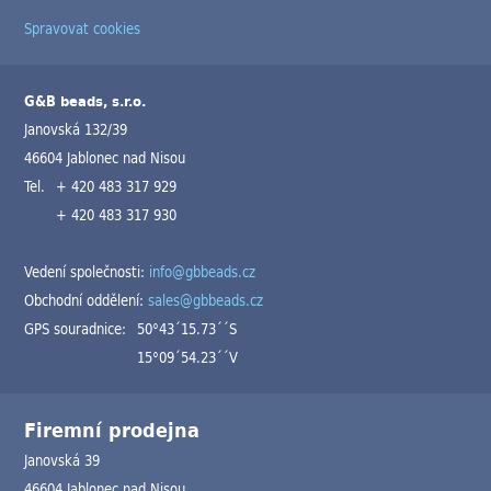
Spravovat cookies
G&B beads, s.r.o.
Janovská 132/39
46604 Jablonec nad Nisou
Tel.
+ 420 483 317 929
+ 420 483 317 930
Vedení společnosti:
info@gbbeads.cz
Obchodní oddělení:
sales@gbbeads.cz
GPS souradnice:
50°43´15.73´´S
15°09´54.23´´V
Firemní prodejna
Janovská 39
46604 Jablonec nad Nisou