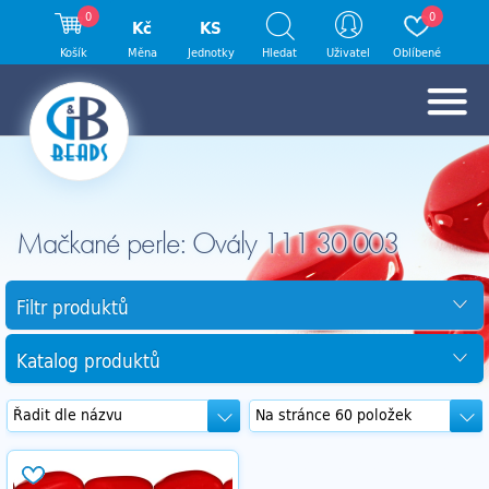
0
0
Kč
KS
Košík
Měna
Jednotky
Hledat
Uživatel
Oblíbené
Mačkané perle: Ovály 111 30 003
Filtr produktů
Katalog produktů