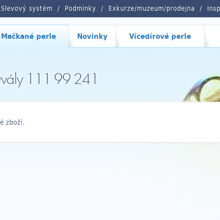
Slevový systém
Podmínky
Exkurze/muzeum/prodejna
Ins
Mačkané perle
Novinky
Vícedírové perle
Ovály 111 99 241
é zboží.