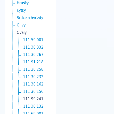
Hrušky
Kytky
Srdce a hvězdy
Olivy
Ovály
111 59 001
111 30 332
111 30 267
111 91 218
111 30 258
111 30 232
111 30 162
111 30 156
111 99 241
111 30 132
111 69 001