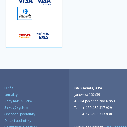
O nás
G&B beads, s.r.o.
Kontakty
Janovská 132/39
Rady nakupujícím
46604 Jablonec nad Nisou
Slevový system
Tel.
+ 420 483 317 929
Obchodní podmínky
+ 420 483 317 930
Dodací podmínky
Spolupráce a partneři
Vedení společnosti:
info@gbbeads