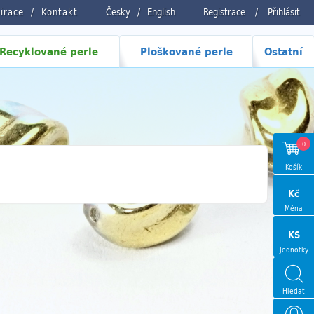
pirace
Kontakt
Česky
/
English
Registrace
/
Přihlásit
Recyklované perle
Ploškované perle
Ostatní
0
Košík
Kč
Měna
KS
Jednotky
Hledat