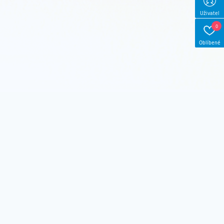
Uživatel
0
Oblíbené