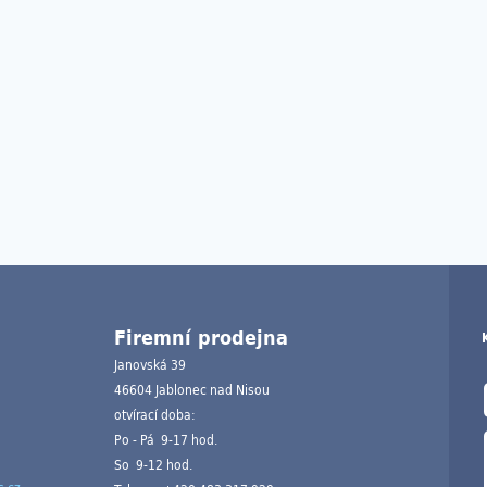
Firemní prodejna
Janovská 39
46604 Jablonec nad Nisou
otvírací doba:
Po - Pá 9-17 hod.
So 9-12 hod.
.cz