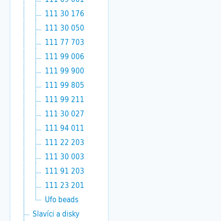
111 30 176
111 30 050
111 77 703
111 99 006
111 99 900
111 99 805
111 99 211
111 30 027
111 94 011
111 22 203
111 30 003
111 91 203
111 23 201
Ufo beads
Slavíci a disky