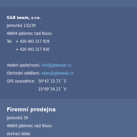
G&B beads, s.r.o.
Janovská 132/39
46604 Jablonec nad Nisou
Tel.
+ 420 483 317 929
+ 420 483 317 930
Vedení společnosti:
info@gbbeads.cz
Obchodní oddělení:
sales@gbbeads.cz
GPS souradnice:
50°43´15.73´´S
15°09´54.23´´V
Firemní prodejna
Janovská 39
46604 Jablonec nad Nisou
otvírací doba: