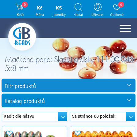
0
0
Kč
KS
Košík
Měna
Jednotky
Hledat
Uživatel
Oblíbené
Mačkané perle: Slavíci a disky 111 00 046
5x8 mm
Filtr produktů
Katalog produktů