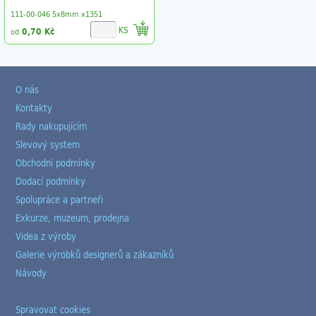
111-00-046 5x8mm x1351
KS
0,70 Kč
od
O nás
Kontakty
Rady nakupujícím
Slevový system
Obchodní podmínky
Dodací podmínky
Spolupráce a partneři
Exkurze, muzeum, prodejna
Videa z výroby
Galerie výrobků designerů a zákazníků
Návody
Spravovat cookies