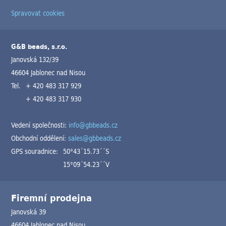
Spravovat cookies
G&B beads, s.r.o.
Janovská 132/39
46604 Jablonec nad Nisou
Tel.
+ 420 483 317 929
+ 420 483 317 930
Vedení společnosti:
info@gbbeads.cz
Obchodní oddělení:
sales@gbbeads.cz
GPS souradnice:
50°43´15.73´´S
15°09´54.23´´V
Firemní prodejna
Janovská 39
46604 Jablonec nad Nisou