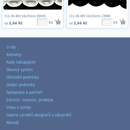
111-30-483 14x15mm 00030
111-30-483 14x15mm 23980
KS
KS
2,04 Kč
2,04 Kč
od
od
O nás
Kontakty
Rady nakupujícím
Slevový system
Obchodní podmínky
Dodací podmínky
Spolupráce a partneři
Exkurze, muzeum, prodejna
Videa z výroby
Galerie výrobků designerů a zákazníků
Návody