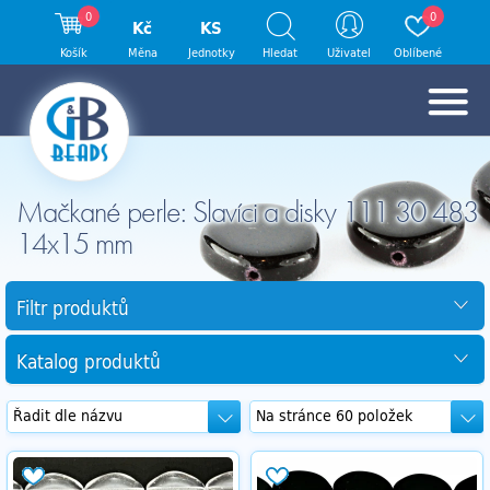
0
0
Kč
KS
Košík
Měna
Jednotky
Hledat
Uživatel
Oblíbené
Mačkané perle: Slavíci a disky 111 30 483
14x15 mm
Filtr produktů
Katalog produktů