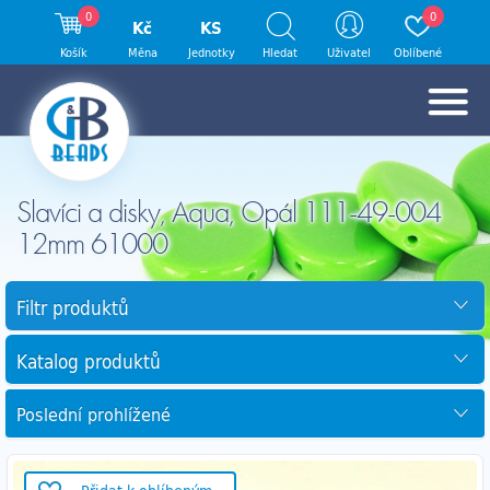
0
0
Kč
KS
Košík
Měna
Jednotky
Hledat
Uživatel
Oblíbené
Slavíci a disky, Aqua, Opál 111-49-004
12mm 61000
Filtr produktů
Katalog produktů
Poslední prohlížené