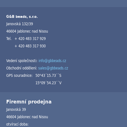
G&B beads, s.r.o.
Janovská 132/39
46604 Jablonec nad Nisou
Tel.
+ 420 483 317 929
+ 420 483 317 930
Vedení společnosti:
info@gbbeads.cz
Obchodní oddělení:
sales@gbbeads.cz
GPS souradnice:
50°43´15.73´´S
15°09´54.23´´V
Firemní prodejna
Janovská 39
46604 Jablonec nad Nisou
otvírací doba: