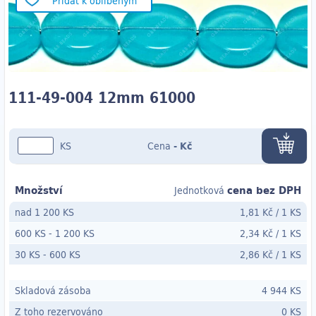
Přidat k oblíbeným
111-49-004 12mm 61000
KS
Cena
-
Kč
Množství
cena bez DPH
Jednotková
nad 1 200 KS
1,81 Kč
/
1 KS
600 KS
-
1 200 KS
2,34 Kč
/
1 KS
30 KS
- 600
KS
2,86 Kč
/
1 KS
Skladová zásoba
4 944 KS
Z toho rezervováno
0 KS