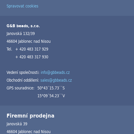
Spravovat cookies
G&B beads, s.r.o.
Janovská 132/39
46604 Jablonec nad Nisou
Tel.
+ 420 483 317 929
+ 420 483 317 930
Vedení společnosti:
info@gbbeads.cz
Obchodní oddělení:
sales@gbbeads.cz
GPS souradnice:
50°43´15.73´´S
15°09´54.23´´V
Firemní prodejna
Janovská 39
46604 Jablonec nad Nisou