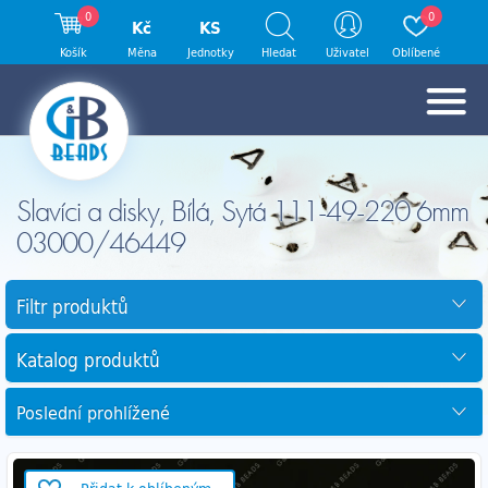
0
0
Kč
KS
Košík
Měna
Jednotky
Hledat
Uživatel
Oblíbené
Slavíci a disky, Bílá, Sytá 111-49-220 6mm
03000/46449
Filtr produktů
Katalog produktů
Poslední prohlížené