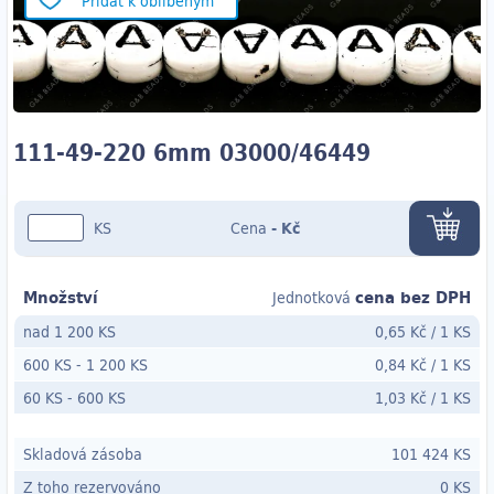
Přidat k oblíbeným
111-49-220 6mm 03000/46449
KS
Cena
-
Kč
Množství
cena bez DPH
Jednotková
nad 1 200 KS
0,65 Kč
/
1 KS
600 KS
-
1 200 KS
0,84 Kč
/
1 KS
60 KS
- 600
KS
1,03 Kč
/
1 KS
Skladová zásoba
101 424 KS
Z toho rezervováno
0 KS