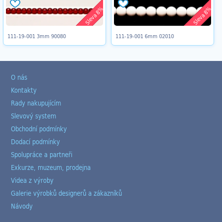
Sleva 8%
Sleva 8%
111-19-001 3mm 90080
111-19-001 6mm 02010
O nás
Kontakty
Rady nakupujícím
Slevový system
Obchodní podmínky
Dodací podmínky
Spolupráce a partneři
Exkurze, muzeum, prodejna
Videa z výroby
Galerie výrobků designerů a zákazníků
Návody