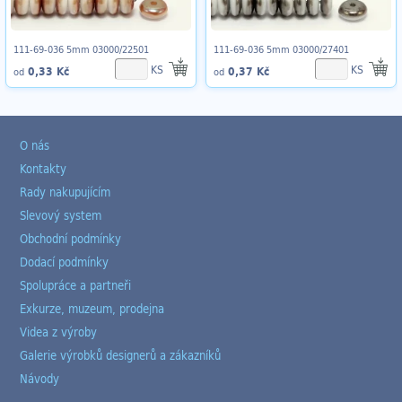
111-69-036 5mm 03000/22501
111-69-036 5mm 03000/27401
KS
KS
0,33 Kč
0,37 Kč
od
od
O nás
Kontakty
Rady nakupujícím
Slevový system
Obchodní podmínky
Dodací podmínky
Spolupráce a partneři
Exkurze, muzeum, prodejna
Videa z výroby
Galerie výrobků designerů a zákazníků
Návody