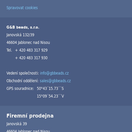
Spravovat cookies
G&B beads, s.r.o.
Janovská 132/39
46604 Jablonec nad Nisou
Tel.
+ 420 483 317 929
+ 420 483 317 930
Vedení společnosti:
info@gbbeads.cz
Obchodní oddělení:
sales@gbbeads.cz
GPS souradnice:
50°43´15.73´´S
15°09´54.23´´V
Firemní prodejna
Janovská 39
46604 Jablonec nad Nisou