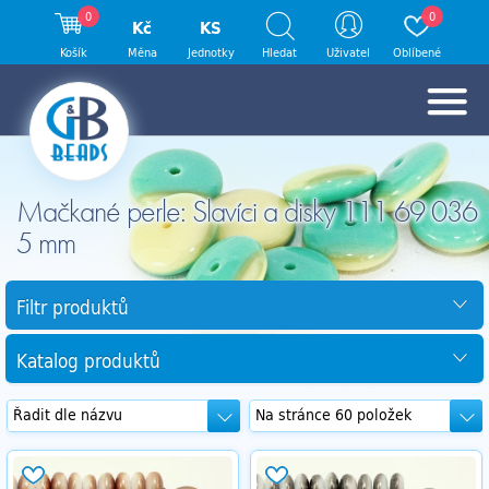
0
0
Kč
KS
Košík
Měna
Jednotky
Hledat
Uživatel
Oblíbené
Mačkané perle: Slavíci a disky 111 69 036
5 mm
Filtr produktů
Katalog produktů