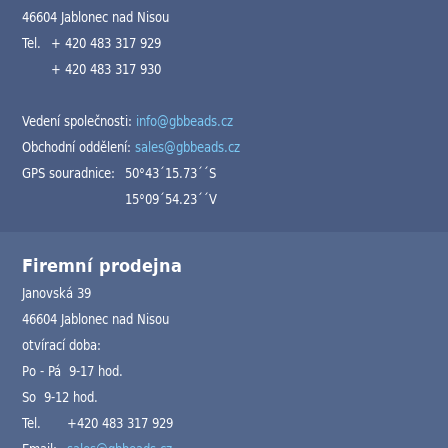
46604 Jablonec nad Nisou
Tel.
+ 420 483 317 929
+ 420 483 317 930
Vedení společnosti:
info@gbbeads.cz
Obchodní oddělení:
sales@gbbeads.cz
GPS souradnice:
50°43´15.73´´S
15°09´54.23´´V
Firemní prodejna
Janovská 39
46604 Jablonec nad Nisou
otvírací doba:
Po - Pá 9-17 hod.
So 9-12 hod.
Tel.
+420 483 317 929