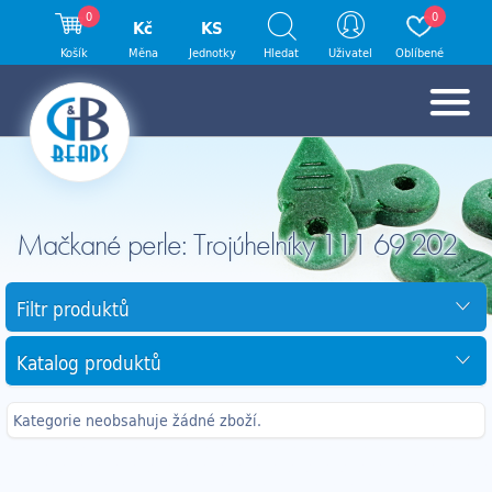
0
0
Kč
KS
Košík
Měna
Jednotky
Hledat
Uživatel
Oblíbené
Mačkané perle: Trojúhelníky 111 69 202
Filtr produktů
Katalog produktů
Kategorie neobsahuje žádné zboží.