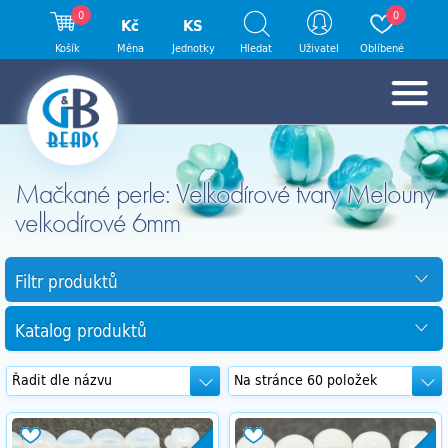
0
0
Kč
KS
Košík
Měna
Jednotky
Hledat
Uživatel
Oblíbené
Mačkané perle: Velkodírové tvary Melouny
velkodírové 6mm
Filtr produktů
Katalog produktů