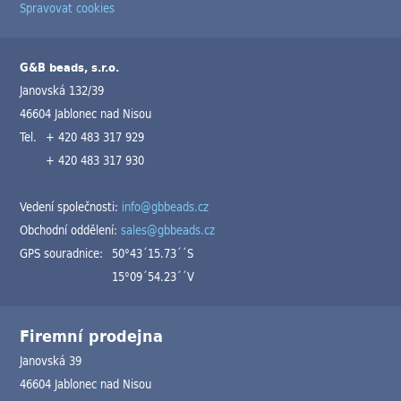
Spravovat cookies
G&B beads, s.r.o.
Janovská 132/39
46604 Jablonec nad Nisou
Tel.
+ 420 483 317 929
+ 420 483 317 930
Vedení společnosti:
info@gbbeads.cz
Obchodní oddělení:
sales@gbbeads.cz
GPS souradnice:
50°43´15.73´´S
15°09´54.23´´V
Firemní prodejna
Janovská 39
46604 Jablonec nad Nisou