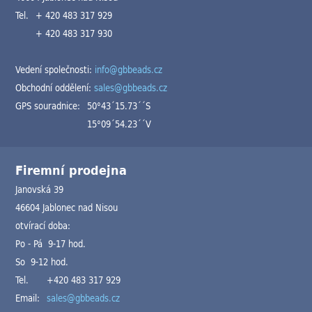
Tel.
+ 420 483 317 929
+ 420 483 317 930
Vedení společnosti:
info@gbbeads.cz
Obchodní oddělení:
sales@gbbeads.cz
GPS souradnice:
50°43´15.73´´S
15°09´54.23´´V
Firemní prodejna
Janovská 39
46604 Jablonec nad Nisou
otvírací doba:
Po - Pá 9-17 hod.
So 9-12 hod.
Tel.
+420 483 317 929
Email:
sales@gbbeads.cz