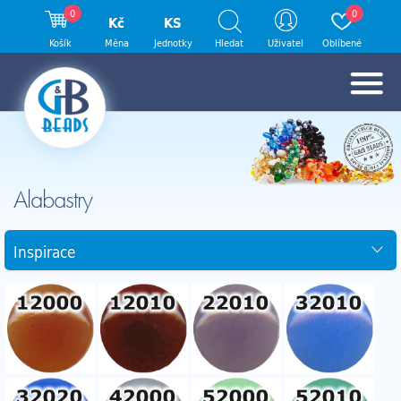
0
0
Kč
KS
Košík
Měna
Jednotky
Hledat
Uživatel
Oblíbené
Alabastry
Inspirace