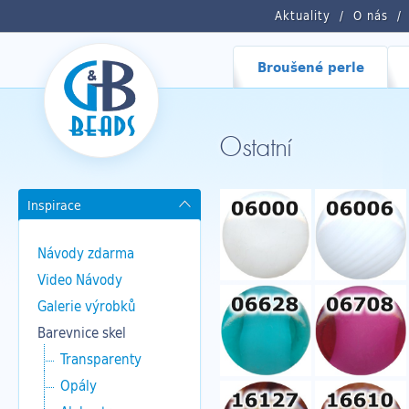
Aktuality
O nás
Broušené perle
Ostatní
Inspirace
Návody zdarma
Video Návody
Galerie výrobků
Barevnice skel
Transparenty
Opály