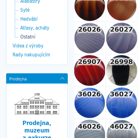
Alabastry
Syté
Hedvábí
Atlasy, acháty
Ostatní
Videa z výroby
Rady nakupujícím
Prodejna
Prodejna,
muzeum
a exkurze