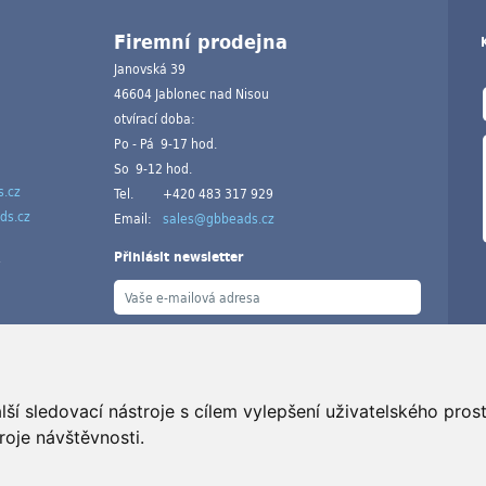
Firemní prodejna
Janovská 39
46604 Jablonec nad Nisou
otvírací doba:
Po - Pá 9-17 hod.
So 9-12 hod.
.cz
Tel.
+420 483 317 929
ds.cz
Email:
sales@gbbeads.cz
Přihlásit newsletter
ší sledovací nástroje s cílem vylepšení uživatelského pro
V
roje návštěvnosti.