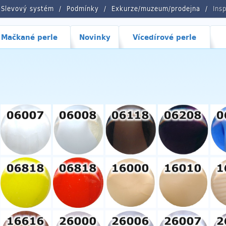
Slevový systém
Podmínky
Exkurze/muzeum/prodejna
Ins
Mačkané perle
Novinky
Vícedírové perle