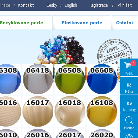
pirace
Kontakt
Česky
/
English
Registrace
/
Přihlásit
Recyklované perle
Ploškované perle
Ostatní
0
Košík
Kč
Měna
KS
Jednotky
Hledat