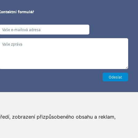
Kontaktní formulář
Copyright ©2026 G&B Beads, s.r.o., vyrobil
Simopt, s.r.o.
středí, zobrazení přizpůsobeného obsahu a reklam,
šechna práva vyhrazena / All rights reserved