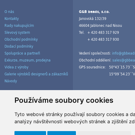
O nás
G&B beads, s.r.o.
Kontakty
Janovská 132/39
Rady nakupujícím
46604 Jablonec nad Nisou
Slevový system
Tel.
+ 420 483 317 929
Obchodní podmínky
+ 420 483 317 930
Dodací podmínky
Spolupráce a partneři
Vedení společnosti:
info@gbbeads
Exkurze, muzeum, prodejna
Obchodní oddělení:
sales@gbbea
Videa z výroby
GPS souradnice:
50°43´15.73´´S
Galerie výrobků designerů a zákazníků
15°09´54.23´´V
Návody
Spravovat cookies
Používáme soubory cookies
Tyto webové stránky používají soubory cookies a dal
analýzy návštěvnosti webových stránek a zjištění zd