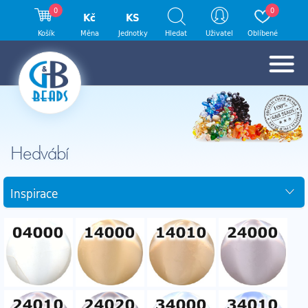
0
0
Kč
KS
Košík
Měna
Jednotky
Hledat
Uživatel
Oblíbené
Hedvábí
Inspirace