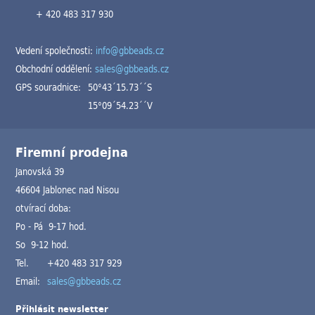
+ 420 483 317 930
Vedení společnosti:
info@gbbeads.cz
Obchodní oddělení:
sales@gbbeads.cz
GPS souradnice:
50°43´15.73´´S
15°09´54.23´´V
Firemní prodejna
Janovská 39
46604 Jablonec nad Nisou
otvírací doba:
Po - Pá 9-17 hod.
So 9-12 hod.
Tel.
+420 483 317 929
Email:
sales@gbbeads.cz
Přihlásit newsletter