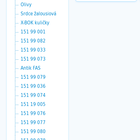
Olivy
Srdce žalousiová
X-BOK kuličky
151 99 001
151 99 082
151 99 033
151 99 073
Antik FAS
151 99 079
151 99 036
151 99 074
151 19 005
151 99 076
151 99 077
151 99 080