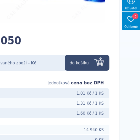
Uživatel
0
Oblíbené
0050
vaného zboží
-
Kč
do košíku
cena bez DPH
Jednotková
1,01 Kč
/
1 KS
1,31 Kč
/
1 KS
1,60 Kč
/
1 KS
14 940 KS
0 KS