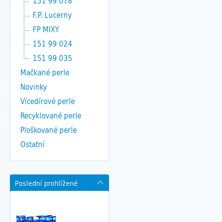
151 99 078
F.P. Lucerny
FP MIXY
151 99 024
151 99 035
Mačkané perle
Novinky
Vícedírové perle
Recyklované perle
Ploškované perle
Ostatní
Poslední prohlížené