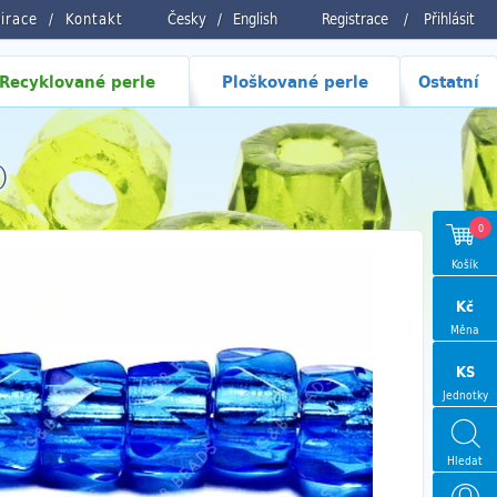
pirace
Kontakt
Česky
/
English
Registrace
/
Přihlásit
Recyklované perle
Ploškované perle
Ostatní
0
0
Košík
Kč
Měna
KS
Jednotky
Hledat