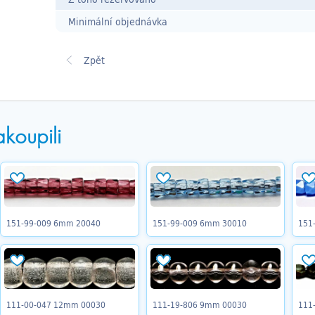
Minimální objednávka
akoupili
151-99-009 6mm 20040
151-99-009 6mm 30010
151
111-00-047 12mm 00030
111-19-806 9mm 00030
111