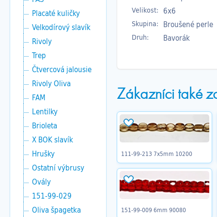
Velikost:
6x6
Placaté kuličky
Skupina:
Broušené perle
Velkodírový slavík
Druh:
Bavorák
Rivoly
Trep
Čtvercová jalousie
Rivoly Oliva
Zákazníci také z
FAM
Lentilky
Brioleta
X BOK slavík
Hrušky
111-99-213 7x5mm 10200
Ostatní výbrusy
Ovály
151-99-029
Oliva špagetka
151-99-009 6mm 90080