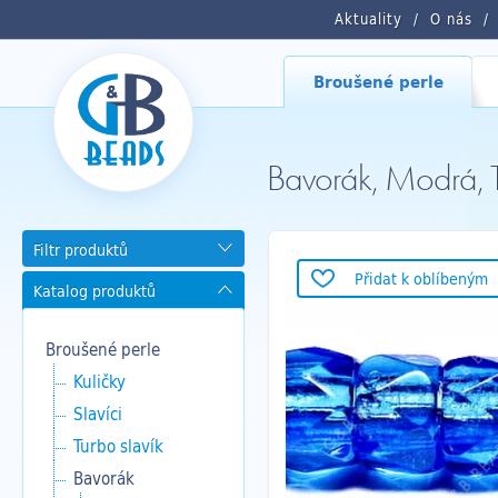
Aktuality
O nás
Broušené perle
Bavorák, Modrá,
Filtr produktů
Přidat k oblíbeným
Katalog produktů
Broušené perle
Kuličky
Slavíci
Turbo slavík
Bavorák