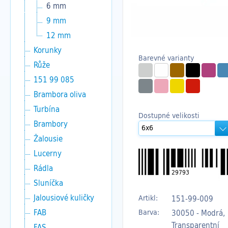
6 mm
9 mm
12 mm
Korunky
Barevné varianty
Růže
151 99 085
Brambora oliva
Turbína
Dostupné velikosti
Brambory
Žalousie
Lucerny
Rádla
29793
Sluníčka
Jalousiové kuličky
Artikl:
151-99-009
FAB
Barva:
30050 - Modrá,
Transparentní
FAS