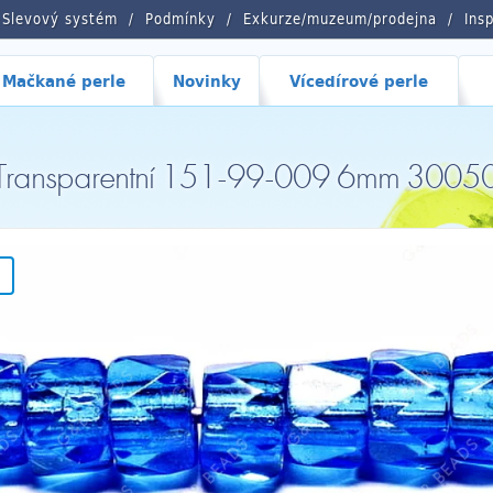
Slevový systém
Podmínky
Exkurze/muzeum/prodejna
Ins
Mačkané perle
Novinky
Vícedírové perle
 Transparentní 151-99-009 6mm 3005