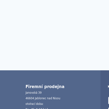
Firemní prodejna
Janovská 39
46604 Jablonec nad Nisou
otvírací doba: