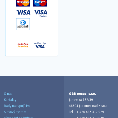
O nás
G&B beads, s.r.o.
Kontakty
Janovská 132/39
Rady nakupujícím
46604 Jablonec nad Nisou
Slevový system
Tel.
+ 420 483 317 929
Obchodní podmínky
+ 420 483 317 930