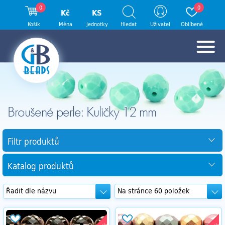
0
0
Kč
KS
Košík
Měna
Jednotky
Hledat
Uživatel
Oblíbené
Broušené perle: Kuličky 12 mm
Filtr produktů
Katalog produktů