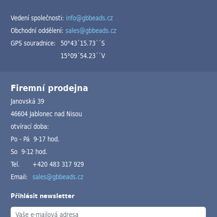
Vedení společnosti:
info@gbbeads.cz
Obchodní oddělení:
sales@gbbeads.cz
GPS souradnice:
50°43´15.73´´S
15°09´54.23´´V
Firemní prodejna
Janovská 39
46604 Jablonec nad Nisou
otvírací doba:
Po - Pá 9-17 hod.
So 9-12 hod.
Tel.
+420 483 317 929
Email:
sales@gbbeads.cz
Přihlásit newsletter