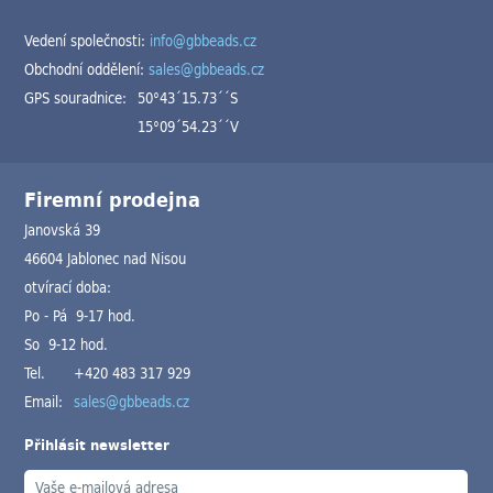
Vedení společnosti:
info@gbbeads.cz
Obchodní oddělení:
sales@gbbeads.cz
GPS souradnice:
50°43´15.73´´S
15°09´54.23´´V
Firemní prodejna
Janovská 39
46604 Jablonec nad Nisou
otvírací doba:
Po - Pá 9-17 hod.
So 9-12 hod.
Tel.
+420 483 317 929
Email:
sales@gbbeads.cz
Přihlásit newsletter