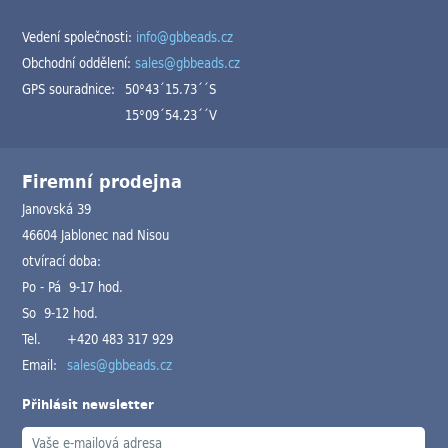
Vedení společnosti:
info@gbbeads.cz
Obchodní oddělení:
sales@gbbeads.cz
GPS souradnice:
50°43´15.73´´S
15°09´54.23´´V
Firemní prodejna
Janovská 39
46604 Jablonec nad Nisou
otvírací doba:
Po - Pá 9-17 hod.
So 9-12 hod.
Tel.
+420 483 317 929
Email:
sales@gbbeads.cz
Přihlásit newsletter