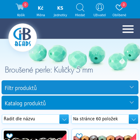
0
0
Kč
KS
Košík
Měna
Jednotky
Hledat
Uživatel
Oblíbené
Broušené perle: Kuličky 5 mm
Filtr produktů
Katalog produktů