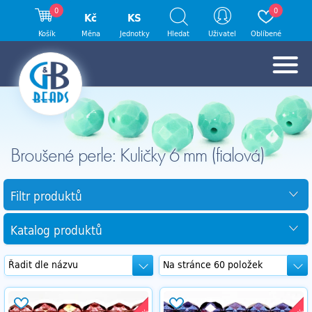
0
0
Kč
KS
Košík
Měna
Jednotky
Hledat
Uživatel
Oblíbené
Broušené perle: Kuličky 6 mm (fialová)
Filtr produktů
Katalog produktů