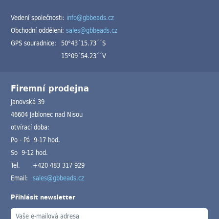
Vedení společnosti:
info@gbbeads.cz
Obchodní oddělení:
sales@gbbeads.cz
GPS souradnice:
50°43´15.73´´S
15°09´54.23´´V
Firemní prodejna
Janovská 39
46604 Jablonec nad Nisou
otvírací doba:
Po - Pá 9-17 hod.
So 9-12 hod.
Tel.
+420 483 317 929
Email:
sales@gbbeads.cz
Přihlásit newsletter