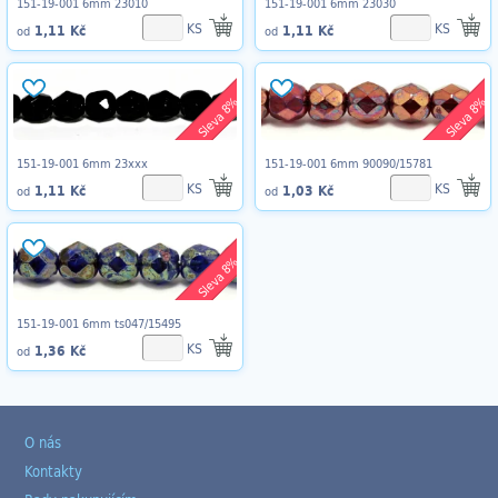
151-19-001 6mm 23010
151-19-001 6mm 23030
KS
KS
1,11 Kč
1,11 Kč
od
od
Sleva 8%
Sleva 8%
151-19-001 6mm 23xxx
151-19-001 6mm 90090/15781
KS
KS
1,11 Kč
1,03 Kč
od
od
Sleva 8%
151-19-001 6mm ts047/15495
KS
1,36 Kč
od
O nás
Kontakty