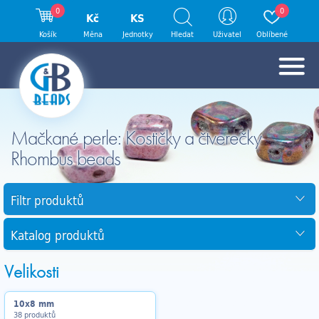
0
0
Kč
KS
Košík
Měna
Jednotky
Hledat
Uživatel
Oblíbené
Mačkané perle: Kostičky a čtverečky
Rhombus beads
Filtr produktů
Katalog produktů
Velikosti
10x8 mm
38 produktů