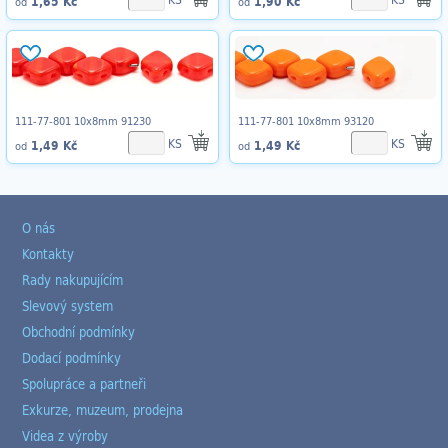
1,65 Kč
1,90 Kč
od
od
111-77-801 10x8mm 91230
111-77-801 10x8mm 93120
KS
KS
1,49 Kč
1,49 Kč
od
od
O nás
Kontakty
Rady nakupujícím
Slevový system
Obchodní podmínky
Dodací podmínky
Spolupráce a partneři
Exkurze, muzeum, prodejna
Videa z výroby