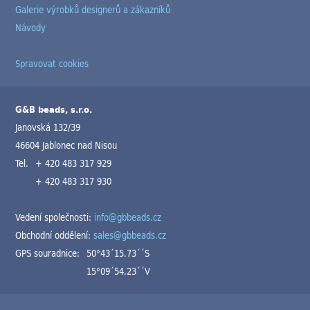
Galerie výrobků designerů a zákazníků
Návody
Spravovat cookies
G&B beads, s.r.o.
Janovská 132/39
46604 Jablonec nad Nisou
Tel.
+ 420 483 317 929
+ 420 483 317 930
Vedení společnosti:
info@gbbeads.cz
Obchodní oddělení:
sales@gbbeads.cz
GPS souradnice:
50°43´15.73´´S
15°09´54.23´´V