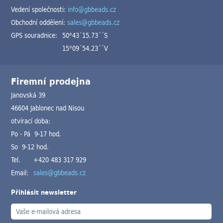
Vedení společnosti:
info@gbbeads.cz
Obchodní oddělení:
sales@gbbeads.cz
GPS souradnice:
50°43´15.73´´S
15°09´54.23´´V
Firemní prodejna
Janovská 39
46604 Jablonec nad Nisou
otvírací doba:
Po - Pá 9-17 hod.
So 9-12 hod.
Tel.
+420 483 317 929
Email:
sales@gbbeads.cz
Přihlásit newsletter