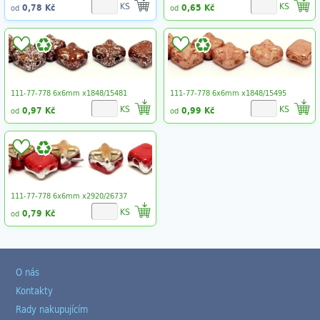
KS
KS
0,78 Kč
0,65 Kč
od
od
111-77-778 6x6mm x1848/15481
111-77-778 6x6mm x1848/15495
KS
KS
0,97 Kč
0,99 Kč
od
od
111-77-778 6x6mm x2920/26737
KS
0,79 Kč
od
O nás
Kontakty
Rady nakupujícím