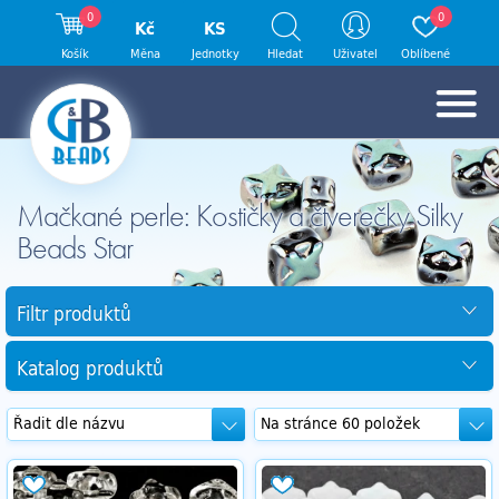
0
0
Kč
KS
Košík
Měna
Jednotky
Hledat
Uživatel
Oblíbené
Mačkané perle: Kostičky a čtverečky Silky
Beads Star
Filtr produktů
Katalog produktů