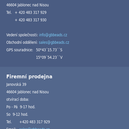
46604 Jablonec nad Nisou
Tel.
+ 420 483 317 929
+ 420 483 317 930
Vedení společnosti:
info@gbbeads.cz
Obchodní oddělení:
sales@gbbeads.cz
GPS souradnice:
50°43´15.73´´S
15°09´54.23´´V
Firemní prodejna
Janovská 39
46604 Jablonec nad Nisou
otvírací doba:
Po - Pá 9-17 hod.
So 9-12 hod.
Tel.
+420 483 317 929