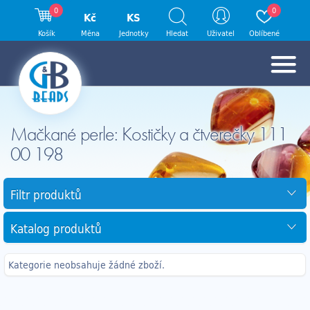
0
0
Kč
KS
Košík
Měna
Jednotky
Hledat
Uživatel
Oblíbené
Mačkané perle: Kostičky a čtverečky 111
00 198
Filtr produktů
Katalog produktů
Kategorie neobsahuje žádné zboží.