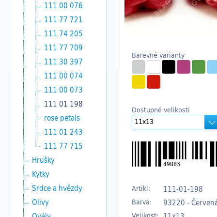
111 00 076
111 77 721
111 74 205
111 77 709
Barevné varianty
111 30 397
111 00 074
111 00 073
111 01 198
Dostupné velikosti
rose petals
111 01 243
111 77 715
Hrušky
49883
Kytky
Srdce a hvězdy
Artikl:
111-01-198
Olivy
Barva:
93220 - Červená
Velikost:
11x13
Ovály