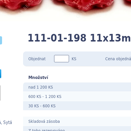
111-01-198 11x13
Objednat
KS
Cena
objedná
Množství
nad 1 200 KS
600 KS
-
1 200 KS
30 KS
- 600
KS
Skladová zásoba
, Sytá
Z toho rezervováno