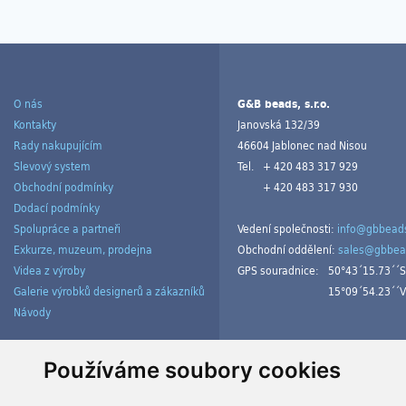
O nás
G&B beads, s.r.o.
Kontakty
Janovská 132/39
Rady nakupujícím
46604 Jablonec nad Nisou
Slevový system
Tel.
+ 420 483 317 929
Obchodní podmínky
+ 420 483 317 930
Dodací podmínky
Spolupráce a partneři
Vedení společnosti:
info@gbbeads
Exkurze, muzeum, prodejna
Obchodní oddělení:
sales@gbbea
Videa z výroby
GPS souradnice:
50°43´15.73´´S
Galerie výrobků designerů a zákazníků
15°09´54.23´´V
Návody
Spravovat cookies
Používáme soubory cookies