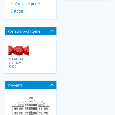
Ploškované perle
Ostatní
Poslední prohlížené
111-01-198
11x13mm
93220
Prodejna