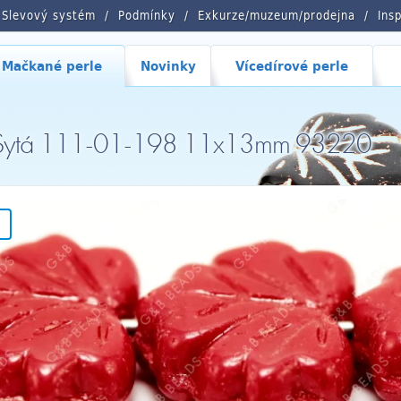
Slevový systém
Podmínky
Exkurze/muzeum/prodejna
Ins
Mačkané perle
Novinky
Vícedírové perle
á, Sytá 111-01-198 11x13mm 93220