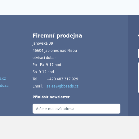
Firemní prodejna
Janovská 39
46604 Jablonec nad Nisou
otvírací doba:
Po - Pá 9-17 hod.
So 9-12 hod.
.cz
Tel.
+420 483 317 929
ds.cz
Email:
sales@gbbeads.cz
Přihlásit newsletter