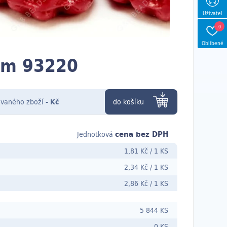
Uživatel
0
Oblíbené
mm 93220
vaného zboží
-
Kč
do košíku
cena bez DPH
Jednotková
1,81 Kč
/
1 KS
2,34 Kč
/
1 KS
2,86 Kč
/
1 KS
5 844 KS
0 KS