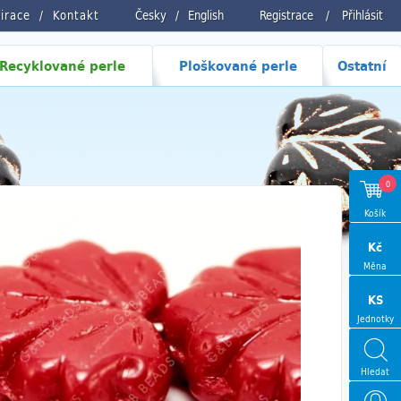
pirace
Kontakt
Česky
/
English
Registrace
/
Přihlásit
Recyklované perle
Ploškované perle
Ostatní
0
Košík
Kč
Měna
KS
Jednotky
Hledat