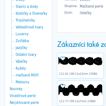
Skupina:
Mačkané perle
Slavíci a disky
Druh:
lístečky
Kostičky a čtverečky
Trojúhelníky
Velkodírové tvary
Lucerny
Zvířátka
Zákazníci také z
Jazýčky
Ostatní tvary
Válečky
Kužely
111-01-198 11x13mm 23980
mačkané MIXY
Melouny
Novinky
Vícedírové perle
111-77-709 12x7mm 23980
Recyklované perle