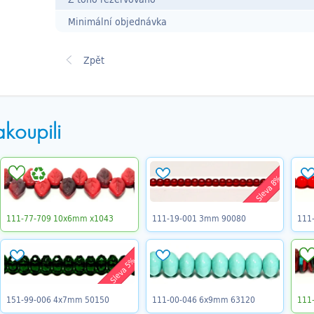
Minimální objednávka
akoupili
Sleva 8%
111-77-709 10x6mm x1043
111-19-001 3mm 90080
111
Sleva 5%
151-99-006 4x7mm 50150
111-00-046 6x9mm 63120
111