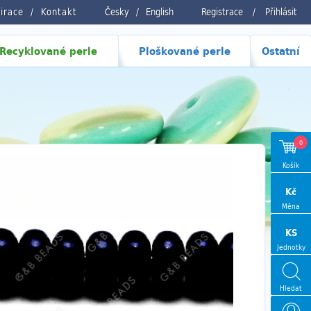
pirace
Kontakt
Česky
/
English
Registrace
/
Přihlásit
Recyklované perle
Ploškované perle
Ostatní
0
Košík
Kč
Měna
KS
Jednotky
Hledat