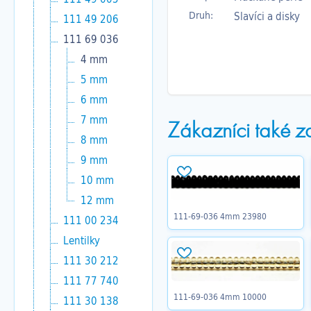
Druh:
Slavíci a disky
111 49 206
111 69 036
4 mm
5 mm
6 mm
7 mm
Zákazníci také z
8 mm
9 mm
10 mm
12 mm
111-69-036 4mm 23980
111 00 234
Lentilky
111 30 212
111 77 740
111-69-036 4mm 10000
111 30 138