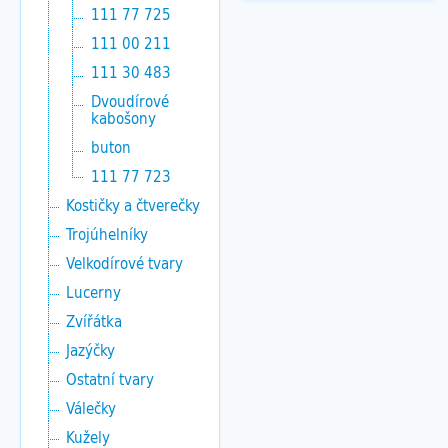
111 77 725
111 00 211
111 30 483
Dvoudírové
kabošony
buton
111 77 723
Kostičky a čtverečky
Trojúhelníky
Velkodírové tvary
Lucerny
Zvířátka
Jazýčky
Ostatní tvary
Válečky
Kužely