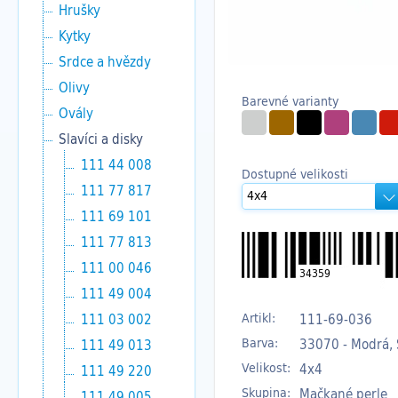
Hrušky
Kytky
Srdce a hvězdy
Olivy
Barevné varianty
Ovály
Slavíci a disky
111 44 008
Dostupné velikosti
111 77 817
111 69 101
111 77 813
111 00 046
34359
111 49 004
Artikl:
111-69-036
111 03 002
Barva:
33070 - Modrá, 
111 49 013
Velikost:
4x4
111 49 220
Skupina:
Mačkané perle
111 49 005