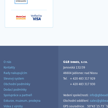
O nás
G&B beads, s.r.o.
Kontakty
Janovská 132/39
Rady nakupujícím
46604 Jablonec nad Nisou
Slevový system
Tel.
+ 420 483 317 929
Obchodní podmínky
+ 420 483 317 930
Dodací podmínky
Spolupráce a partneři
Vedení společnosti:
info@gbbeads
Exkurze, muzeum, prodejna
Obchodní oddělení:
sales@gbbea
Videa z výroby
GPS souradnice:
50°43´15.73´´S