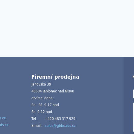
Firemní prodejna
Janovská 39
46604 Jablonec nad Nisou
otvírací doba:
Po - Pá 9-17 hod.
So 9-12 hod.
.cz
Tel.
+420 483 317 929
ds.cz
Email:
sales@gbbeads.cz