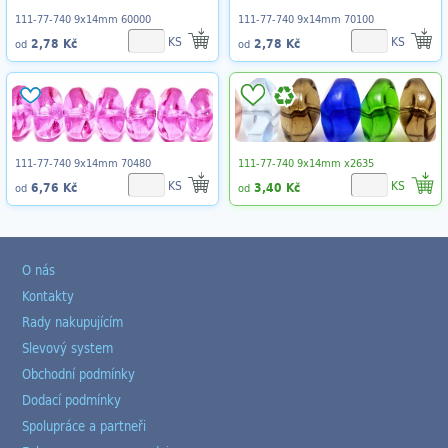
111-77-740 9x14mm 60000
111-77-740 9x14mm 70100
KS
KS
2,78 Kč
2,78 Kč
od
od
111-77-740 9x14mm 70480
111-77-740 9x14mm x2635
KS
KS
6,76 Kč
3,40 Kč
od
od
O nás
Kontakty
Rady nakupujícím
Slevový system
Obchodní podmínky
Dodací podmínky
Spolupráce a partneři