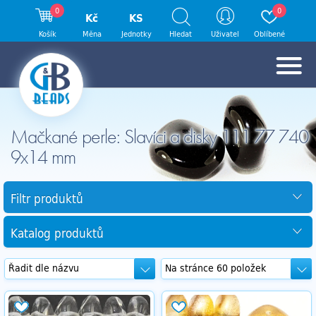
0
0
Kč
KS
Košík
Měna
Jednotky
Hledat
Uživatel
Oblíbené
Mačkané perle: Slavíci a disky 111 77 740
9x14 mm
Filtr produktů
Katalog produktů