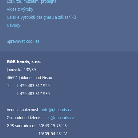
Exkurze, muzeum, prodejna
Videa z výroby
Galerie výrobků designerů a zákazníků
Návody
Spravovat cookies
G&B beads, s.r.o.
Janovská 132/39
46604 Jablonec nad Nisou
Tel.
+ 420 483 317 929
+ 420 483 317 930
Vedení společnosti:
info@gbbeads.cz
Obchodní oddělení:
sales@gbbeads.cz
GPS souradnice:
50°43´15.73´´S
15°09´54.23´´V