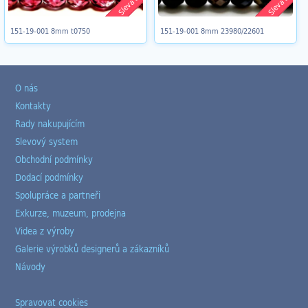
Sleva 8%
Sleva 8%
151-19-001 8mm t0750
151-19-001 8mm 23980/22601
O nás
Kontakty
Rady nakupujícím
Slevový system
Obchodní podmínky
Dodací podmínky
Spolupráce a partneři
Exkurze, muzeum, prodejna
Videa z výroby
Galerie výrobků designerů a zákazníků
Návody
Spravovat cookies