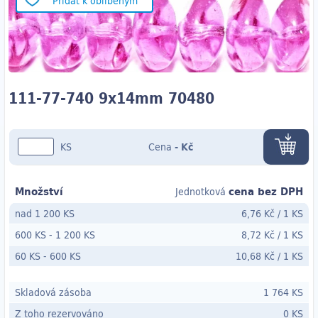
Přidat k oblíbeným
111-77-740 9x14mm 70480
KS
Cena
-
Kč
Množství
cena bez DPH
Jednotková
nad 1 200 KS
6,76 Kč
/
1 KS
600 KS
-
1 200 KS
8,72 Kč
/
1 KS
60 KS
- 600
KS
10,68 Kč
/
1 KS
Skladová zásoba
1 764 KS
Z toho rezervováno
0 KS