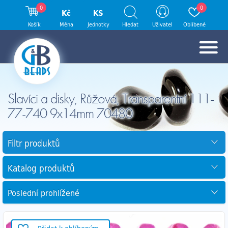
0
0
Kč
KS
Košík
Měna
Jednotky
Hledat
Uživatel
Oblíbené
Slavíci a disky, Růžová, Transparentní 111-
77-740 9x14mm 70480
Filtr produktů
Katalog produktů
Poslední prohlížené