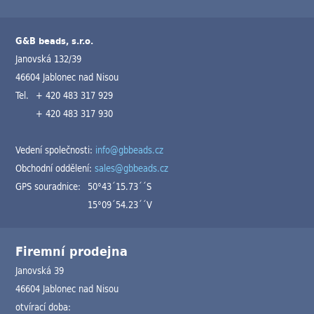
G&B beads, s.r.o.
Janovská 132/39
46604 Jablonec nad Nisou
Tel.
+ 420 483 317 929
+ 420 483 317 930
Vedení společnosti:
info@gbbeads.cz
Obchodní oddělení:
sales@gbbeads.cz
GPS souradnice:
50°43´15.73´´S
15°09´54.23´´V
Firemní prodejna
Janovská 39
46604 Jablonec nad Nisou
otvírací doba: