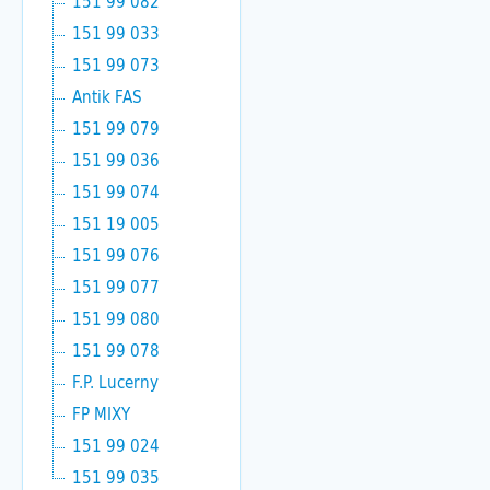
151 99 082
151 99 033
151 99 073
Antik FAS
151 99 079
151 99 036
151 99 074
151 19 005
151 99 076
151 99 077
151 99 080
151 99 078
F.P. Lucerny
FP MIXY
151 99 024
151 99 035