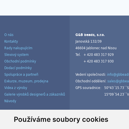
O nás
G&B beads, s.r.o.
Kontakty
Janovská 132/39
Rady nakupujícím
46604 Jablonec nad Nisou
Slevový system
Tel.
+ 420 483 317 929
Obchodní podmínky
+ 420 483 317 930
Dodací podmínky
Spolupráce a partneři
Vedení společnosti:
info@gbbeads
Exkurze, muzeum, prodejna
Obchodní oddělení:
sales@gbbea
Videa z výroby
GPS souradnice:
50°43´15.73´´S
Galerie výrobků designerů a zákazníků
15°09´54.23´´V
Návody
Spravovat cookies
Používáme soubory cookies