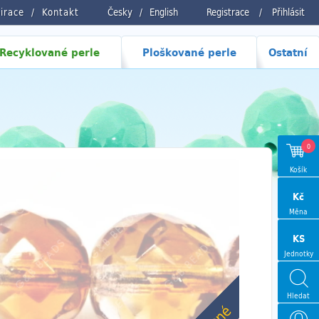
pirace
Kontakt
Česky
/
English
Registrace
/
Přihlásit
Recyklované perle
Ploškované perle
Ostatní
0
Košík
Kč
Měna
KS
Jednotky
Hledat