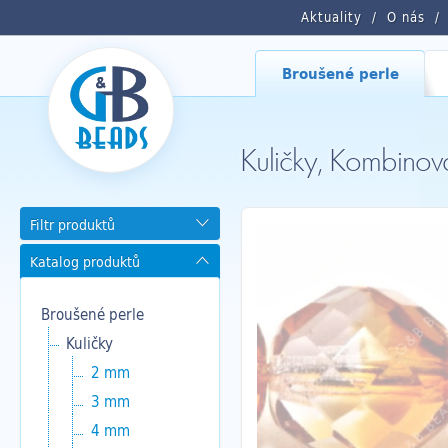
Aktuality
O nás
Broušené perle
Kuličky, Kombin
Filtr produktů
Katalog produktů
Broušené perle
Kuličky
2 mm
3 mm
4 mm