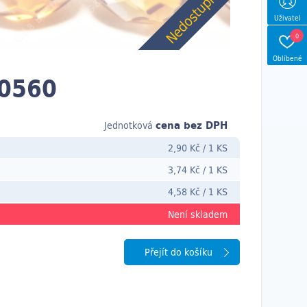
Nedostupné
Uživatel
0
Oblíbené
0560
cena bez DPH
Jednotková
2,90 Kč
/
1 KS
3,74 Kč
/
1 KS
4,58 Kč
/
1 KS
Není skladem
Přejít do košíku