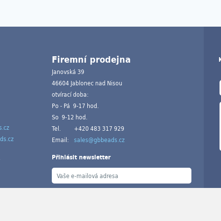
Firemní prodejna
Janovská 39
46604 Jablonec nad Nisou
otvírací doba:
Po - Pá 9-17 hod.
So 9-12 hod.
.cz
Tel.
+420 483 317 929
ds.cz
Email:
sales@gbbeads.cz
Přihlásit newsletter