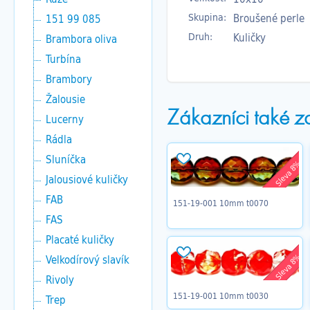
Skupina:
Broušené perle
151 99 085
Druh:
Kuličky
Brambora oliva
Turbína
Brambory
Žalousie
Zákazníci také z
Lucerny
Rádla
Sluníčka
Sleva 8%
Jalousiové kuličky
FAB
151-19-001 10mm t0070
FAS
Placaté kuličky
Velkodírový slavík
Sleva 8%
Rivoly
151-19-001 10mm t0030
Trep