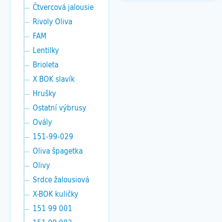
Čtvercová jalousie
Rivoly Oliva
FAM
Lentilky
Brioleta
X BOK slavík
Hrušky
Ostatní výbrusy
Ovály
151-99-029
Oliva špagetka
Olivy
Srdce žalousiová
X-BOK kuličky
151 99 001