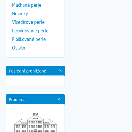
Mačkané perle
Novinky
Vícedírové perle
Recyklované perle
Ploškované perle
Ostatní
Poslední prohlížené
Prodejna