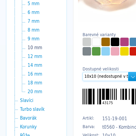
5 mm
6 mm
7 mm
8 mm
Barevné varianty
9 mm
10 mm
12 mm
14 mm
Dostupné velikosti
16 mm
18 mm
20 mm
Slavíci
43175
Turbo slavík
Bavorák
Artikl:
151-19-001
Korunky
Barva:
t0560 - Kombin
Velikost:
10x10
Růže