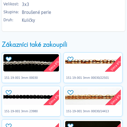
Velikost:
3x3
Skupina:
Broušené perle
Druh:
Kuličky
Zákazníci také zakoupili
Sleva 8%
Sleva 8%
151-19-001 3mm 00030
151-19-001 3mm 00030/22501
Sleva 8%
Sleva 8%
151-19-001 3mm 23980
151-19-001 3mm 00030/14413