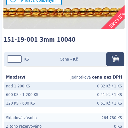
Přidat k oblíbeným
Sleva 8%
151-19-001 3mm 10040
KS
Cena
-
Kč
Množství
cena bez DPH
Jednotková
nad 1 200 KS
0,32 Kč
/
1 KS
600 KS
-
1 200 KS
0,41 Kč
/
1 KS
120 KS
- 600
KS
0,51 Kč
/
1 KS
Skladová zásoba
264 780 KS
Z toho rezervováno
0 KS