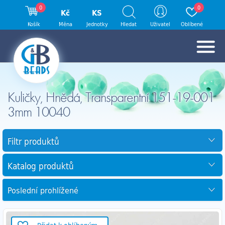
0
0
Kč
KS
Košík
Měna
Jednotky
Hledat
Uživatel
Oblíbené
Kuličky, Hnědá, Transparentní 151-19-001
3mm 10040
Filtr produktů
Katalog produktů
Poslední prohlížené