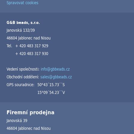
Spravovat cookies
G&B beads, s.r.o.
Janovská 132/39
46604 Jablonec nad Nisou
Tel.
+ 420 483 317 929
+ 420 483 317 930
Vedení společnosti:
info@gbbeads.cz
Obchodní oddělení:
sales@gbbeads.cz
GPS souradnice:
50°43´15.73´´S
15°09´54.23´´V
Firemní prodejna
Janovská 39
46604 Jablonec nad Nisou