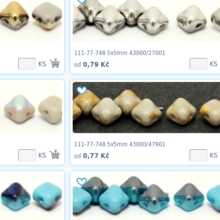
111-77-748 5x5mm 43000/27001
KS
KS
0,79 Kč
od
111-77-748 5x5mm 43000/47901
KS
KS
0,77 Kč
od