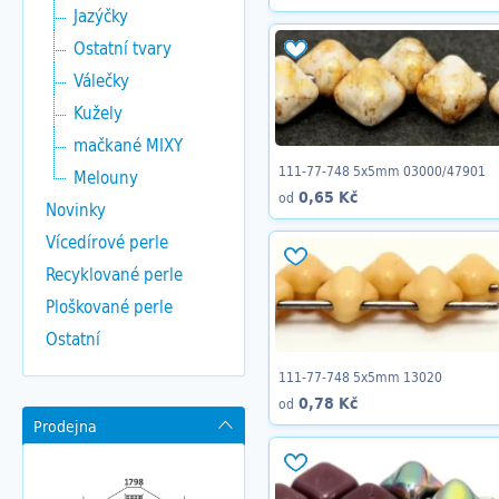
Jazýčky
Ostatní tvary
Válečky
Kužely
mačkané MIXY
111-77-748 5x5mm 03000/47901
Melouny
0,65 Kč
od
Novinky
Vícedírové perle
Recyklované perle
Ploškované perle
Ostatní
111-77-748 5x5mm 13020
0,78 Kč
od
Prodejna