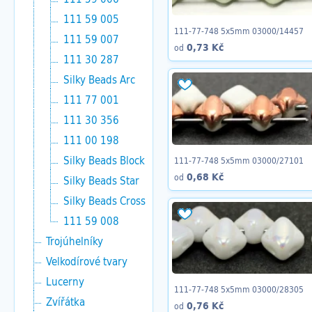
111 59 005
111-77-748 5x5mm 03000/14457
111 59 007
0,73 Kč
od
111 30 287
Silky Beads Arc
111 77 001
111 30 356
111 00 198
Silky Beads Block
111-77-748 5x5mm 03000/27101
0,68 Kč
od
Silky Beads Star
Silky Beads Cross
111 59 008
Trojúhelníky
Velkodírové tvary
Lucerny
111-77-748 5x5mm 03000/28305
Zvířátka
0,76 Kč
od