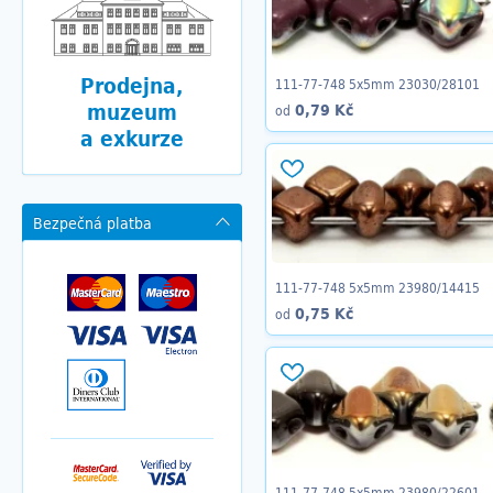
Prodejna,
111-77-748 5x5mm 23030/28101
muzeum
0,79 Kč
od
a exkurze
Bezpečná platba
111-77-748 5x5mm 23980/14415
0,75 Kč
od
111-77-748 5x5mm 23980/22601