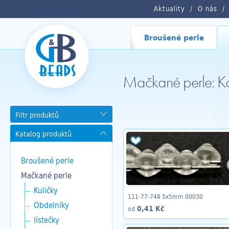
Aktuality
O nás
Broušené perle
Mačkané perle: Ko
Filtr produktů
Katalog produktů
Broušené perle
Mačkané perle
Kuličky
111-77-748 5x5mm 00030
Obdelníky
0,41 Kč
od
lístečky