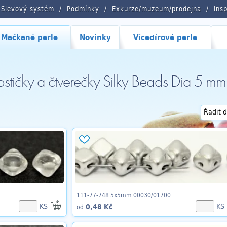
Slevový systém
Podmínky
Exkurze/muzeum/prodejna
Ins
Mačkané perle
Novinky
Vícedírové perle
stičky a čtverečky Silky Beads Dia 5 mm
111-77-748 5x5mm 00030/01700
KS
KS
0,48 Kč
od