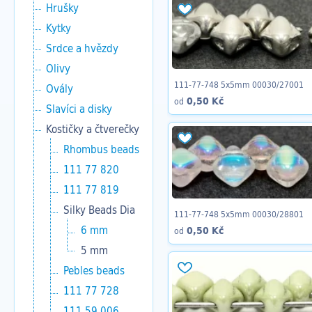
Hrušky
Kytky
Srdce a hvězdy
Olivy
111-77-748 5x5mm 00030/27001
Ovály
0,50 Kč
od
Slavíci a disky
Kostičky a čtverečky
Rhombus beads
111 77 820
111 77 819
Silky Beads Dia
111-77-748 5x5mm 00030/28801
6 mm
0,50 Kč
od
5 mm
Pebles beads
111 77 728
111 59 006