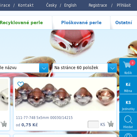
pirace
Kontakt
Česky
/
English
Registrace
/
Přihlásit
Recyklované perle
Ploškované perle
Ostatní
0
Košík
Kč
Měna
KS
Jednotky
111-77-748 5x5mm 00030/14215
KS
0,75 Kč
od
Hledat