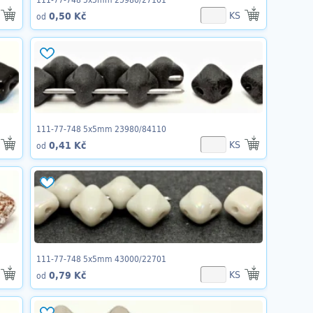
KS
0,50 Kč
od
111-77-748 5x5mm 23980/84110
KS
0,41 Kč
od
111-77-748 5x5mm 43000/22701
KS
0,79 Kč
od