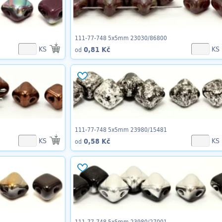
111-77-748 5x5mm 23030/86800
KS
KS
0,81 Kč
od
111-77-748 5x5mm 23980/15481
KS
KS
0,58 Kč
od
111-77-748 5x5mm 23980/27001