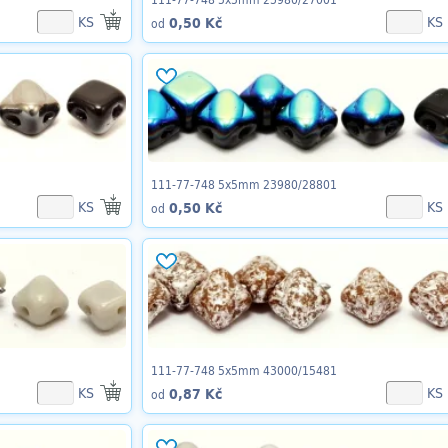
KS
KS
0,50 Kč
od
111-77-748 5x5mm 23980/28801
KS
KS
0,50 Kč
od
111-77-748 5x5mm 43000/15481
KS
KS
0,87 Kč
od