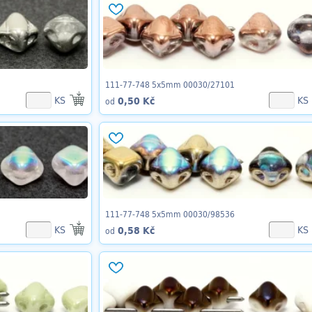
111-77-748 5x5mm 00030/27101
KS
KS
0,50 Kč
od
111-77-748 5x5mm 00030/98536
KS
KS
0,58 Kč
od