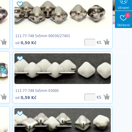
Uživatel
0
Oblíbené
111-77-748 5x5mm 00030/27401
KS
0,50 Kč
od
111-77-748 5x5mm 03000
KS
0,59 Kč
od