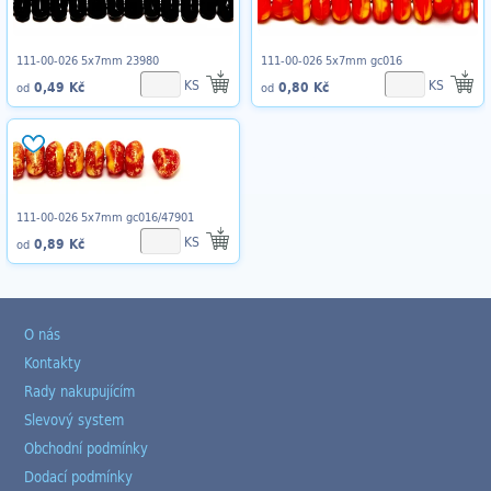
111-00-026 5x7mm 23980
111-00-026 5x7mm gc016
KS
KS
0,49 Kč
0,80 Kč
od
od
111-00-026 5x7mm gc016/47901
KS
0,89 Kč
od
O nás
Kontakty
Rady nakupujícím
Slevový system
Obchodní podmínky
Dodací podmínky