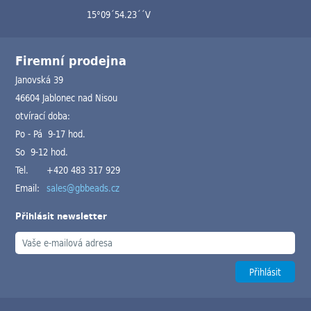
15°09´54.23´´V
Firemní prodejna
Janovská 39
46604 Jablonec nad Nisou
otvírací doba:
Po - Pá 9-17 hod.
So 9-12 hod.
Tel.
+420 483 317 929
Email:
sales@gbbeads.cz
Přihlásit newsletter