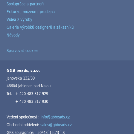
Spolupráce a partneři
Exkurze, muzeum, prodejna
Videa z výroby
Galerie výrobků designerů a zákazníků
Návody
Spravovat cookies
G&B beads, s.r.o.
Janovská 132/39
46604 Jablonec nad Nisou
Tel.
+ 420 483 317 929
+ 420 483 317 930
Vedení společnosti:
info@gbbeads.cz
Obchodní oddělení:
sales@gbbeads.cz
GPS souradnice:
50°43´15.73´´S