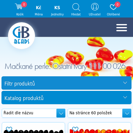
0
0
Kč
KS
Košík
Měna
Jednotky
Hledat
Uživatel
Oblíbené
Mačkané perle: Ostatní tvary 111 00 026
Filtr produktů
Katalog produktů