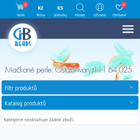
0
0
Kč
KS
Košík
Měna
Jednotky
Hledat
Uživatel
Oblíbené
Mačkané perle: Ostatní tvary 111 64 025
Filtr produktů
Katalog produktů
Kategorie neobsahuje žádné zboží.