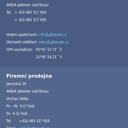
46604 Jablonec nad Nisou
Tel.
+ 420 483 317 929
+ 420 483 317 930
Vedení společnosti:
info@gbbeads.cz
Obchodní oddělení:
sales@gbbeads.cz
GPS souradnice:
50°43´15.73´´S
15°09´54.23´´V
Firemní prodejna
Janovská 39
46604 Jablonec nad Nisou
otvírací doba:
Po - Pá 9-17 hod.
So 9-12 hod.
Tel.
+420 483 317 929