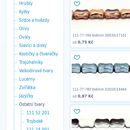
Hrušky
Kytky
Srdce a hvězdy
Olivy
111-77-780 8x6mm 00030/27101
Ovály
0,75 Kč
od
Slavíci a disky
Kostičky a čtverečky
Trojúhelníky
Velkodírové tvary
Lucerny
Zvířátka
111-77-780 8x6mm 02010/14464
Jazýčky
0,97 Kč
od
Ostatní tvary
111 52 201
Trojboké
111 24 001