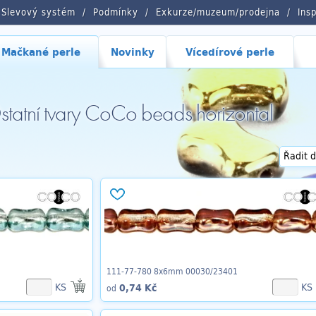
Slevový systém
Podmínky
Exkurze/muzeum/prodejna
Ins
Mačkané perle
Novinky
Vícedírové perle
tatní tvary CoCo beads horizontal
111-77-780 8x6mm 00030/23401
KS
KS
0,74 Kč
od