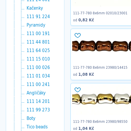
Kačenky
111-77-780 8x6mm 02010/23001
111 91 224
0,82 Kč
od
Pyramidy
111 00 191
111 44 801
111 64 025
111 15 010
111 00 026
111-77-780 8x6mm 23980/14415
1,08 Kč
od
111 01 034
111 00 241
Angličáky
111 14 201
111 99 273
Boty
111-77-780 8x6mm 23980/98550
Tico beads
1,04 Kč
od