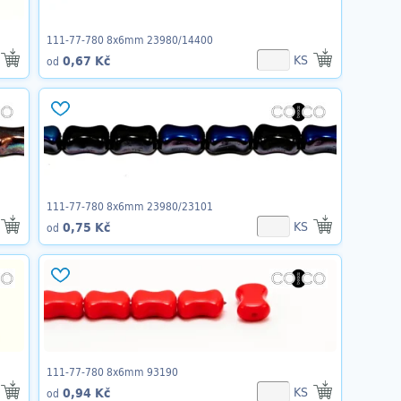
111-77-780 8x6mm 23980/14400
KS
0,67 Kč
od
111-77-780 8x6mm 23980/23101
KS
0,75 Kč
od
111-77-780 8x6mm 93190
KS
0,94 Kč
od