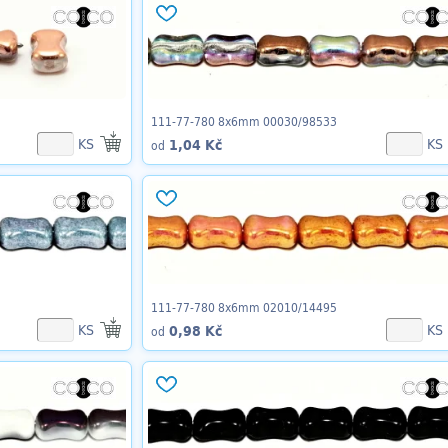
111-77-780 8x6mm 00030/98533
KS
KS
1,04 Kč
od
111-77-780 8x6mm 02010/14495
KS
KS
0,98 Kč
od