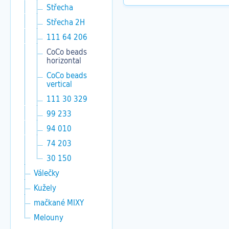
Střecha
Střecha 2H
111 64 206
CoCo beads
horizontal
CoCo beads
vertical
111 30 329
99 233
94 010
74 203
30 150
Válečky
Kužely
mačkané MIXY
Melouny