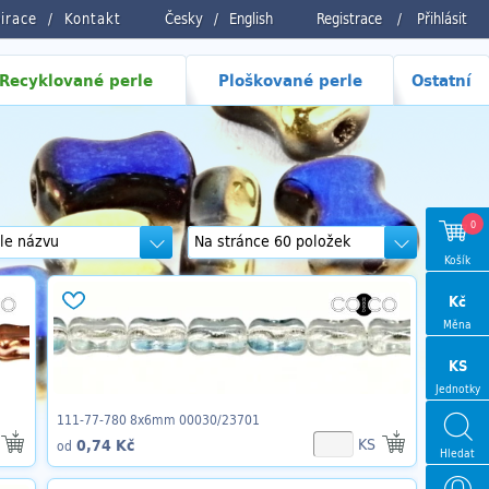
pirace
Kontakt
Česky
/
English
Registrace
/
Přihlásit
Recyklované perle
Ploškované perle
Ostatní
0
Košík
Kč
Měna
KS
Jednotky
111-77-780 8x6mm 00030/23701
KS
0,74 Kč
od
Hledat