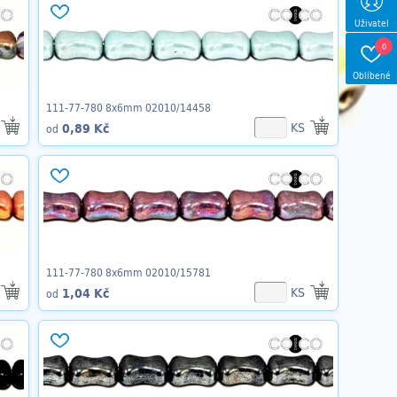
Uživatel
0
Oblíbené
111-77-780 8x6mm 02010/14458
KS
0,89 Kč
od
111-77-780 8x6mm 02010/15781
KS
1,04 Kč
od