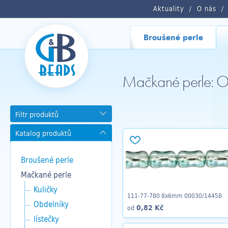
Aktuality
O nás
Broušené perle
Mačkané perle: Os
Filtr produktů
Katalog produktů
Broušené perle
Mačkané perle
Kuličky
111-77-780 8x6mm 00030/14458
Obdelníky
0,82 Kč
od
lístečky