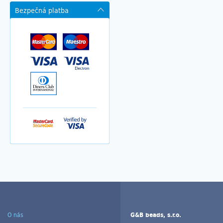
Bezpečná platba
O nás
G&B beads, s.r.o.