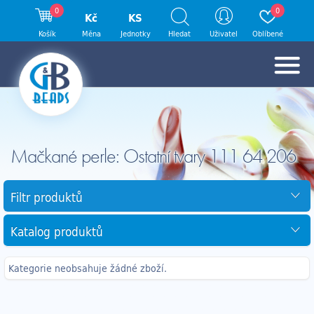
0
0
Kč
KS
Košík
Měna
Jednotky
Hledat
Uživatel
Oblíbené
Mačkané perle: Ostatní tvary 111 64 206
Filtr produktů
Katalog produktů
Kategorie neobsahuje žádné zboží.