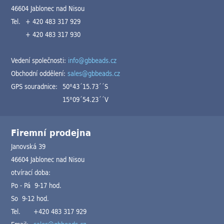
46604 Jablonec nad Nisou
Tel.
+ 420 483 317 929
+ 420 483 317 930
Vedení společnosti:
info@gbbeads.cz
Obchodní oddělení:
sales@gbbeads.cz
GPS souradnice:
50°43´15.73´´S
15°09´54.23´´V
Firemní prodejna
Janovská 39
46604 Jablonec nad Nisou
otvírací doba:
Po - Pá 9-17 hod.
So 9-12 hod.
Tel.
+420 483 317 929