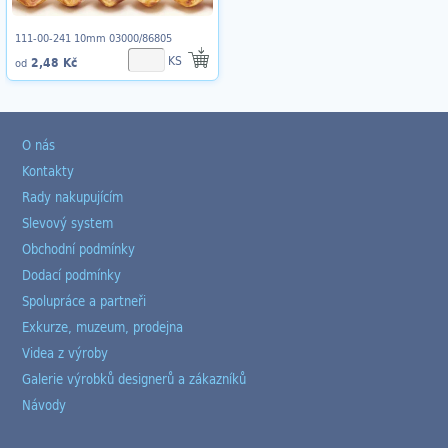
111-00-241 10mm 03000/86805
KS
2,48 Kč
od
O nás
Kontakty
Rady nakupujícím
Slevový system
Obchodní podmínky
Dodací podmínky
Spolupráce a partneři
Exkurze, muzeum, prodejna
Videa z výroby
Galerie výrobků designerů a zákazníků
Návody