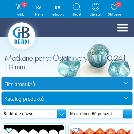
0
0
Kč
KS
Košík
Měna
Jednotky
Hledat
Uživatel
Oblíbené
Mačkané perle: Ostatní tvary 111 00 241
10 mm
Filtr produktů
Katalog produktů