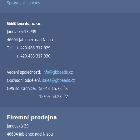
Spravovat cookies
G&B beads, s.r.o.
Janovská 132/39
46604 Jablonec nad Nisou
Tel.
+ 420 483 317 929
+ 420 483 317 930
Vedení společnosti:
info@gbbeads.cz
Obchodní oddělení:
sales@gbbeads.cz
GPS souradnice:
50°43´15.73´´S
15°09´54.23´´V
Firemní prodejna
Janovská 39
46604 Jablonec nad Nisou