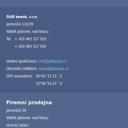
G&B beads, s.r.o.
Janovská 132/39
46604 Jablonec nad Nisou
Tel.
+ 420 483 317 929
+ 420 483 317 930
Vedení společnosti:
info@gbbeads.cz
Obchodní oddělení:
sales@gbbeads.cz
GPS souradnice:
50°43´15.73´´S
15°09´54.23´´V
Firemní prodejna
Janovská 39
46604 Jablonec nad Nisou
otvírací doba: