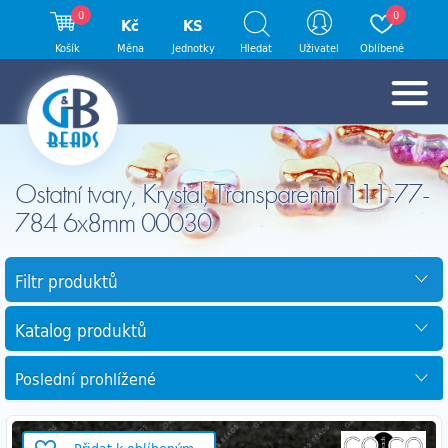
0
0
Kč
KS
Košík
Měna
Jednotky
Hledat
Uživatel
Oblíbené
Ostatní tvary, Krystal, Transparentní 111-77-
784 6x8mm 00030
Filtr produktů
Katalog produktů
Poslední prohlížené