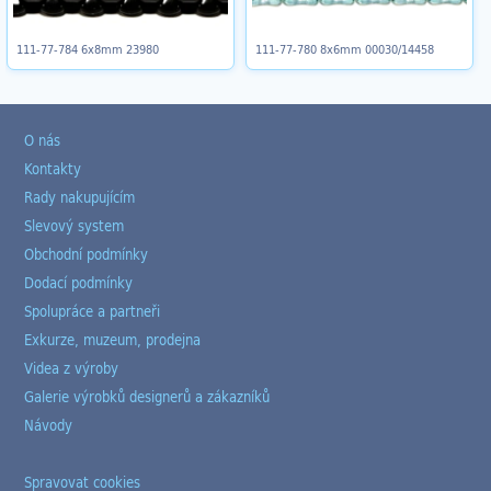
111-77-784 6x8mm 23980
111-77-780 8x6mm 00030/14458
O nás
Kontakty
Rady nakupujícím
Slevový system
Obchodní podmínky
Dodací podmínky
Spolupráce a partneři
Exkurze, muzeum, prodejna
Videa z výroby
Galerie výrobků designerů a zákazníků
Návody
Spravovat cookies