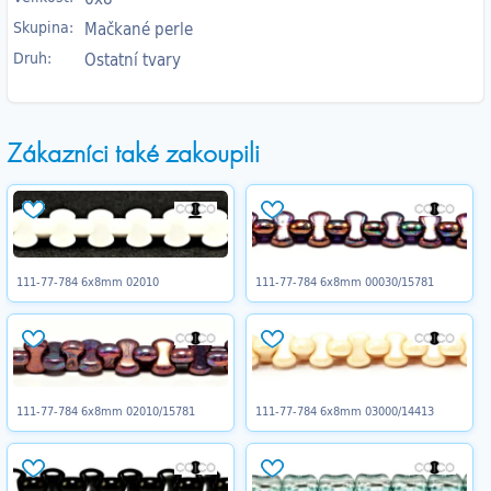
Skupina:
Mačkané perle
Druh:
Ostatní tvary
Zákazníci také zakoupili
111-77-784 6x8mm 02010
111-77-784 6x8mm 00030/15781
111-77-784 6x8mm 02010/15781
111-77-784 6x8mm 03000/14413