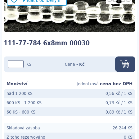
Přidat k oblíbeným
111-77-784 6x8mm 00030
KS
Cena
-
Kč
Množství
cena bez DPH
Jednotková
nad 1 200 KS
0,56 Kč
/
1 KS
600 KS
-
1 200 KS
0,73 Kč
/
1 KS
60 KS
- 600
KS
0,89 Kč
/
1 KS
Skladová zásoba
26 244 KS
Z toho rezervováno
0 KS